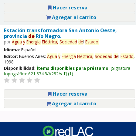
Hacer reserva
Agregar al carrito
Estación transformadora San Antonio Oeste,
provincia
de
Río Negro.
por
Agua
y
Energía
Eléctrica,
Sociedad
de
l
Estado
.
Idioma:
Español
Editor:
Buenos Aires:
Agua
y
Energía
Eléctrica,
Sociedad
de
l
Estado
,
1998
Disponibilidad:
Ítems disponibles para préstamo:
Signatura
topográfica:
621.374.5/A282/v.1
(1).
Hacer reserva
Agregar al carrito