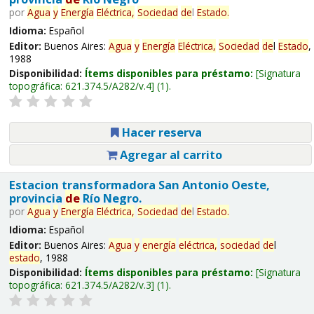
por
Agua
y
Energía
Eléctrica,
Sociedad
de
l
Estado
.
Idioma:
Español
Editor:
Buenos Aires:
Agua
y
Energía
Eléctrica,
Sociedad
de
l
Estado
,
1988
Disponibilidad:
Ítems disponibles para préstamo:
Signatura
topográfica:
621.374.5/A282/v.4
(1).
Hacer reserva
Agregar al carrito
Estacion transformadora San Antonio Oeste,
provincia
de
Río Negro.
por
Agua
y
Energía
Eléctrica,
Sociedad
de
l
Estado
.
Idioma:
Español
Editor:
Buenos Aires:
Agua
y
energía
eléctrica,
sociedad
de
l
estado
, 1988
Disponibilidad:
Ítems disponibles para préstamo:
Signatura
topográfica:
621.374.5/A282/v.3
(1).