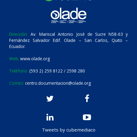
Dirección:
Av. Mariscal Antonio José de Sucre N58-63 y
Fernández Salvador Edif. Olade – San Carlos, Quito –
Ecuador.
Web:
www.olade.org
Teléfono:
(593 2) 259 8122 / 2598 280
Correo:
centro.documentacion@olade.org
Tweets by cubemediaco