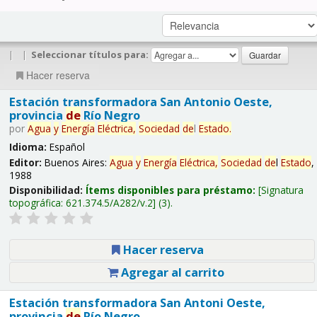
|
|
Seleccionar títulos para:
Hacer reserva
Estación transformadora San Antonio Oeste,
provincia
de
Río Negro
por
Agua
y
Energía
Eléctrica,
Sociedad
de
l
Estado
.
Idioma:
Español
Editor:
Buenos Aires:
Agua
y
Energía
Eléctrica,
Sociedad
de
l
Estado
,
1988
Disponibilidad:
Ítems disponibles para préstamo:
Signatura
topográfica:
621.374.5/A282/v.2
(3).
Hacer reserva
Agregar al carrito
Estación transformadora San Antoni Oeste,
provincia
de
Río Negro