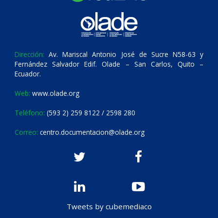
Dirección:
Av. Mariscal Antonio José de Sucre N58-63 y
Fernández Salvador Edif. Olade – San Carlos, Quito –
Ecuador.
Web:
www.olade.org
Teléfono:
(593 2) 259 8122 / 2598 280
Correo:
centro.documentacion@olade.org
Tweets by cubemediaco