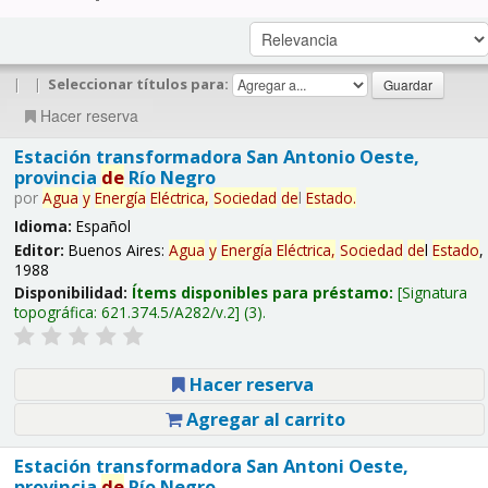
|
|
Seleccionar títulos para:
Hacer reserva
Estación transformadora San Antonio Oeste,
provincia
de
Río Negro
por
Agua
y
Energía
Eléctrica,
Sociedad
de
l
Estado
.
Idioma:
Español
Editor:
Buenos Aires:
Agua
y
Energía
Eléctrica,
Sociedad
de
l
Estado
,
1988
Disponibilidad:
Ítems disponibles para préstamo:
Signatura
topográfica:
621.374.5/A282/v.2
(3).
Hacer reserva
Agregar al carrito
Estación transformadora San Antoni Oeste,
provincia
de
Río Negro