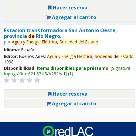
Hacer reserva
Agregar al carrito
Estación transformadora San Antonio Oeste,
provincia
de
Río Negro.
por
Agua
y
Energía
Eléctrica,
Sociedad
de
l
Estado
.
Idioma:
Español
Editor:
Buenos Aires:
Agua
y
Energía
Eléctrica,
Sociedad
de
l
Estado
,
1998
Disponibilidad:
Ítems disponibles para préstamo:
Signatura
topográfica:
621.374.5/A282/v.1
(1).
Hacer reserva
Agregar al carrito