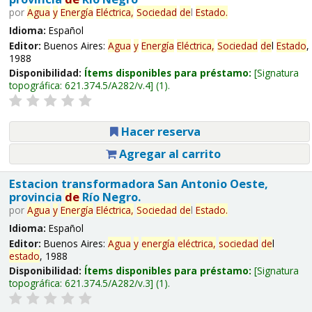
por
Agua
y
Energía
Eléctrica,
Sociedad
de
l
Estado
.
Idioma:
Español
Editor:
Buenos Aires:
Agua
y
Energía
Eléctrica,
Sociedad
de
l
Estado
,
1988
Disponibilidad:
Ítems disponibles para préstamo:
Signatura
topográfica:
621.374.5/A282/v.4
(1).
Hacer reserva
Agregar al carrito
Estacion transformadora San Antonio Oeste,
provincia
de
Río Negro.
por
Agua
y
Energía
Eléctrica,
Sociedad
de
l
Estado
.
Idioma:
Español
Editor:
Buenos Aires:
Agua
y
energía
eléctrica,
sociedad
de
l
estado
, 1988
Disponibilidad:
Ítems disponibles para préstamo:
Signatura
topográfica:
621.374.5/A282/v.3
(1).