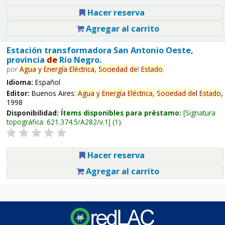
Hacer reserva
Agregar al carrito
Estación transformadora San Antonio Oeste,
provincia
de
Río Negro.
por
Agua
y
Energía
Eléctrica,
Sociedad
de
l
Estado
.
Idioma:
Español
Editor:
Buenos Aires:
Agua
y
Energía
Eléctrica,
Sociedad
de
l
Estado
,
1998
Disponibilidad:
Ítems disponibles para préstamo:
Signatura
topográfica:
621.374.5/A282/v.1
(1).
Hacer reserva
Agregar al carrito