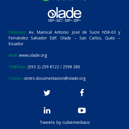
Dirección:
Av. Mariscal Antonio José de Sucre N58-63 y
Fernández Salvador Edif. Olade – San Carlos, Quito –
Ecuador.
Web:
www.olade.org
Teléfono:
(593 2) 259 8122 / 2598 280
Correo:
centro.documentacion@olade.org
Tweets by cubemediaco