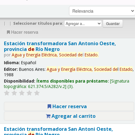
|
|
Seleccionar títulos para:
Hacer reserva
Estación transformadora San Antonio Oeste,
provincia
de
Río Negro
por
Agua
y
Energía
Eléctrica,
Sociedad
de
l
Estado
.
Idioma:
Español
Editor:
Buenos Aires:
Agua
y
Energía
Eléctrica,
Sociedad
de
l
Estado
,
1988
Disponibilidad:
Ítems disponibles para préstamo:
Signatura
topográfica:
621.374.5/A282/v.2
(3).
Hacer reserva
Agregar al carrito
Estación transformadora San Antoni Oeste,
provincia
de
Río Negro