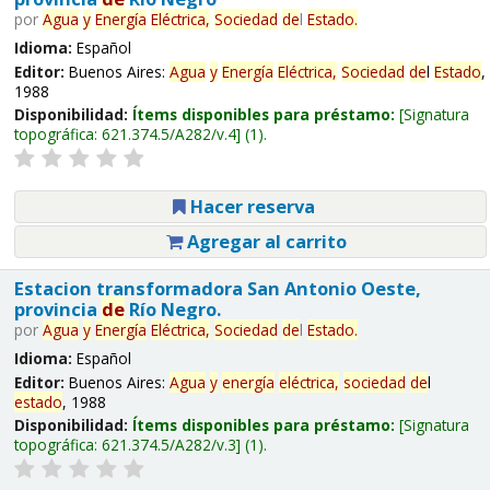
por
Agua
y
Energía
Eléctrica,
Sociedad
de
l
Estado
.
Idioma:
Español
Editor:
Buenos Aires:
Agua
y
Energía
Eléctrica,
Sociedad
de
l
Estado
,
1988
Disponibilidad:
Ítems disponibles para préstamo:
Signatura
topográfica:
621.374.5/A282/v.4
(1).
Hacer reserva
Agregar al carrito
Estacion transformadora San Antonio Oeste,
provincia
de
Río Negro.
por
Agua
y
Energía
Eléctrica,
Sociedad
de
l
Estado
.
Idioma:
Español
Editor:
Buenos Aires:
Agua
y
energía
eléctrica,
sociedad
de
l
estado
, 1988
Disponibilidad:
Ítems disponibles para préstamo:
Signatura
topográfica:
621.374.5/A282/v.3
(1).