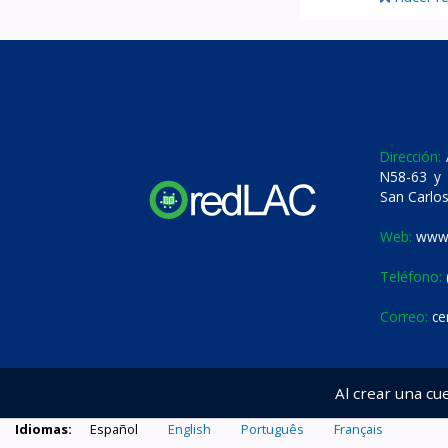
Dirección:
A
N58-63 y 
San Carlos
Web:
www.
Teléfono:
Correo:
ce
Al crear una cu
Idiomas:
Español
English
Português
Français