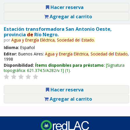
Hacer reserva
Agregar al carrito
Estación transformadora San Antonio Oeste,
provincia
de
Río Negro.
por
Agua
y
Energía
Eléctrica,
Sociedad
de
l
Estado
.
Idioma:
Español
Editor:
Buenos Aires:
Agua
y
Energía
Eléctrica,
Sociedad
de
l
Estado
,
1998
Disponibilidad:
Ítems disponibles para préstamo:
Signatura
topográfica:
621.374.5/A282/v.1
(1).
Hacer reserva
Agregar al carrito