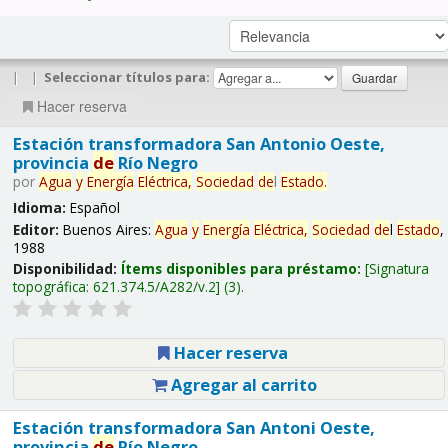
|
|
Seleccionar títulos para:
Hacer reserva
Estación transformadora San Antonio Oeste,
provincia
de
Río Negro
por
Agua
y
Energía
Eléctrica,
Sociedad
de
l
Estado
.
Idioma:
Español
Editor:
Buenos Aires:
Agua
y
Energía
Eléctrica,
Sociedad
de
l
Estado
,
1988
Disponibilidad:
Ítems disponibles para préstamo:
Signatura
topográfica:
621.374.5/A282/v.2
(3).
Hacer reserva
Agregar al carrito
Estación transformadora San Antoni Oeste,
provincia
de
Río Negro