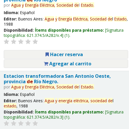
por
Agua
y
Energía
Eléctrica,
Sociedad
de
l
Estado
.
Idioma:
Español
Editor:
Buenos Aires:
Agua
y
Energía
Eléctrica,
Sociedad
de
l
Estado
,
1988
Disponibilidad:
Ítems disponibles para préstamo:
Signatura
topográfica:
621.374.5/A282/v.4
(1).
Hacer reserva
Agregar al carrito
Estacion transformadora San Antonio Oeste,
provincia
de
Río Negro.
por
Agua
y
Energía
Eléctrica,
Sociedad
de
l
Estado
.
Idioma:
Español
Editor:
Buenos Aires:
Agua
y
energía
eléctrica,
sociedad
de
l
estado
, 1988
Disponibilidad:
Ítems disponibles para préstamo:
Signatura
topográfica:
621.374.5/A282/v.3
(1).