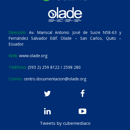
Dirección:
Av. Mariscal Antonio José de Sucre N58-63 y
Fernández Salvador Edif. Olade – San Carlos, Quito –
Ecuador.
Web:
www.olade.org
Teléfono:
(593 2) 259 8122 / 2598 280
Correo:
centro.documentacion@olade.org
Tweets by cubemediaco