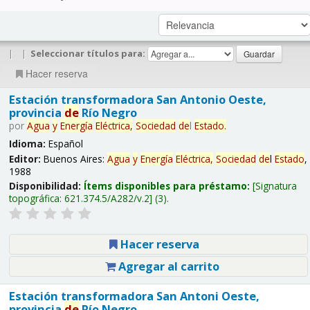
|
|
Seleccionar títulos para:
Hacer reserva
Estación transformadora San Antonio Oeste,
provincia
de
Río Negro
por
Agua
y
Energía
Eléctrica,
Sociedad
de
l
Estado
.
Idioma:
Español
Editor:
Buenos Aires:
Agua
y
Energía
Eléctrica,
Sociedad
de
l
Estado
,
1988
Disponibilidad:
Ítems disponibles para préstamo:
Signatura
topográfica:
621.374.5/A282/v.2
(3).
Hacer reserva
Agregar al carrito
Estación transformadora San Antoni Oeste,
provincia
de
Río Negro