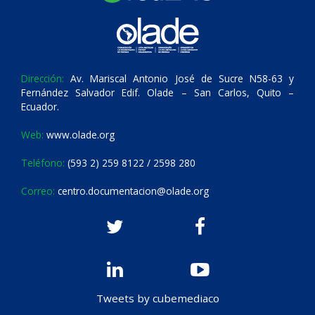
Dirección:
Av. Mariscal Antonio José de Sucre N58-63 y
Fernández Salvador Edif. Olade – San Carlos, Quito –
Ecuador.
Web:
www.olade.org
Teléfono:
(593 2) 259 8122 / 2598 280
Correo:
centro.documentacion@olade.org
Tweets by cubemediaco