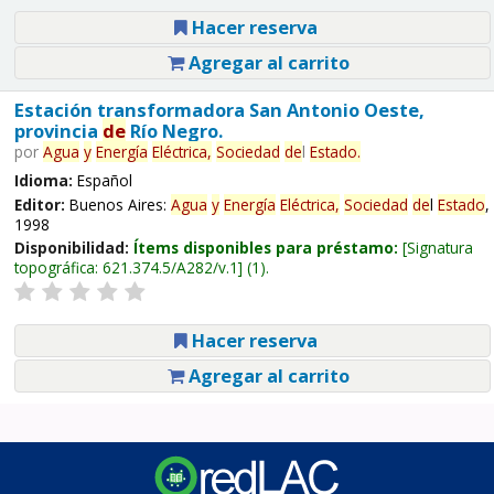
Hacer reserva
Agregar al carrito
Estación transformadora San Antonio Oeste,
provincia
de
Río Negro.
por
Agua
y
Energía
Eléctrica,
Sociedad
de
l
Estado
.
Idioma:
Español
Editor:
Buenos Aires:
Agua
y
Energía
Eléctrica,
Sociedad
de
l
Estado
,
1998
Disponibilidad:
Ítems disponibles para préstamo:
Signatura
topográfica:
621.374.5/A282/v.1
(1).
Hacer reserva
Agregar al carrito