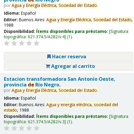
por
Agua
y
Energía
Eléctrica,
Sociedad
de
l
Estado
.
Idioma:
Español
Editor:
Buenos Aires:
Agua
y
Energía
Eléctrica,
Sociedad
de
l
Estado
,
1988
Disponibilidad:
Ítems disponibles para préstamo:
Signatura
topográfica:
621.374.5/A282/v.4
(1).
Hacer reserva
Agregar al carrito
Estacion transformadora San Antonio Oeste,
provincia
de
Río Negro.
por
Agua
y
Energía
Eléctrica,
Sociedad
de
l
Estado
.
Idioma:
Español
Editor:
Buenos Aires:
Agua
y
energía
eléctrica,
sociedad
de
l
estado
, 1988
Disponibilidad:
Ítems disponibles para préstamo:
Signatura
topográfica:
621.374.5/A282/v.3
(1).