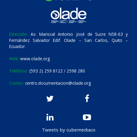
Dirección:
Av. Mariscal Antonio José de Sucre N58-63 y
Fernández Salvador Edif. Olade – San Carlos, Quito –
Ecuador.
Web:
www.olade.org
Teléfono:
(593 2) 259 8122 / 2598 280
Correo:
centro.documentacion@olade.org
Tweets by cubemediaco