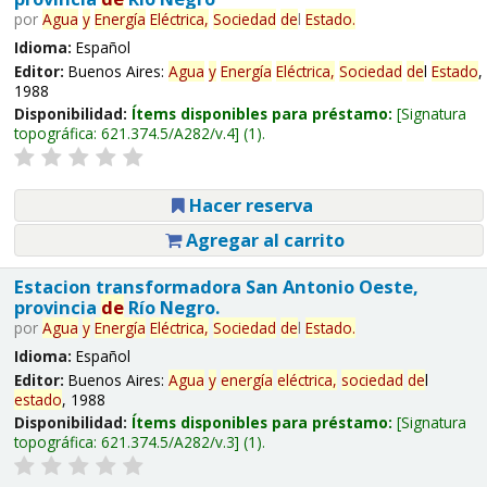
por
Agua
y
Energía
Eléctrica,
Sociedad
de
l
Estado
.
Idioma:
Español
Editor:
Buenos Aires:
Agua
y
Energía
Eléctrica,
Sociedad
de
l
Estado
,
1988
Disponibilidad:
Ítems disponibles para préstamo:
Signatura
topográfica:
621.374.5/A282/v.4
(1).
Hacer reserva
Agregar al carrito
Estacion transformadora San Antonio Oeste,
provincia
de
Río Negro.
por
Agua
y
Energía
Eléctrica,
Sociedad
de
l
Estado
.
Idioma:
Español
Editor:
Buenos Aires:
Agua
y
energía
eléctrica,
sociedad
de
l
estado
, 1988
Disponibilidad:
Ítems disponibles para préstamo:
Signatura
topográfica:
621.374.5/A282/v.3
(1).