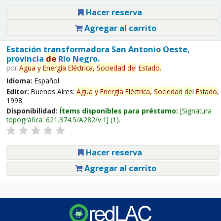
Hacer reserva
Agregar al carrito
Estación transformadora San Antonio Oeste,
provincia
de
Río Negro.
por
Agua
y
Energía
Eléctrica,
Sociedad
de
l
Estado
.
Idioma:
Español
Editor:
Buenos Aires:
Agua
y
Energía
Eléctrica,
Sociedad
de
l
Estado
,
1998
Disponibilidad:
Ítems disponibles para préstamo:
Signatura
topográfica:
621.374.5/A282/v.1
(1).
Hacer reserva
Agregar al carrito