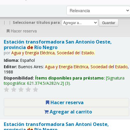
|
|
Seleccionar títulos para:
Hacer reserva
Estación transformadora San Antonio Oeste,
provincia
de
Río Negro
por
Agua
y
Energía
Eléctrica,
Sociedad
de
l
Estado
.
Idioma:
Español
Editor:
Buenos Aires:
Agua
y
Energía
Eléctrica,
Sociedad
de
l
Estado
,
1988
Disponibilidad:
Ítems disponibles para préstamo:
Signatura
topográfica:
621.374.5/A282/v.2
(3).
Hacer reserva
Agregar al carrito
Estación transformadora San Antoni Oeste,
provincia
de
Río Negro