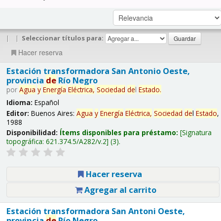
|
|
Seleccionar títulos para:
Hacer reserva
Estación transformadora San Antonio Oeste,
provincia
de
Río Negro
por
Agua
y
Energía
Eléctrica,
Sociedad
de
l
Estado
.
Idioma:
Español
Editor:
Buenos Aires:
Agua
y
Energía
Eléctrica,
Sociedad
de
l
Estado
,
1988
Disponibilidad:
Ítems disponibles para préstamo:
Signatura
topográfica:
621.374.5/A282/v.2
(3).
Hacer reserva
Agregar al carrito
Estación transformadora San Antoni Oeste,
provincia
de
Río Negro