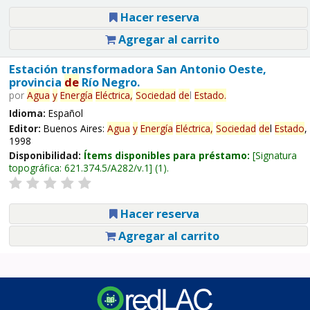
Hacer reserva
Agregar al carrito
Estación transformadora San Antonio Oeste,
provincia
de
Río Negro.
por
Agua
y
Energía
Eléctrica,
Sociedad
de
l
Estado
.
Idioma:
Español
Editor:
Buenos Aires:
Agua
y
Energía
Eléctrica,
Sociedad
de
l
Estado
,
1998
Disponibilidad:
Ítems disponibles para préstamo:
Signatura
topográfica:
621.374.5/A282/v.1
(1).
Hacer reserva
Agregar al carrito