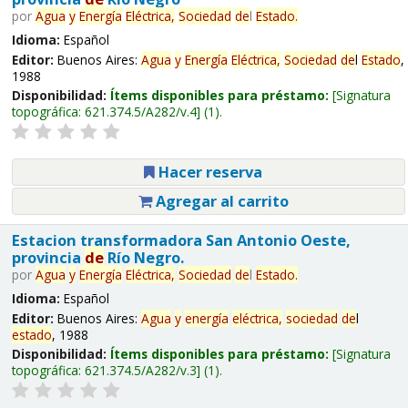
por
Agua
y
Energía
Eléctrica,
Sociedad
de
l
Estado
.
Idioma:
Español
Editor:
Buenos Aires:
Agua
y
Energía
Eléctrica,
Sociedad
de
l
Estado
,
1988
Disponibilidad:
Ítems disponibles para préstamo:
Signatura
topográfica:
621.374.5/A282/v.4
(1).
Hacer reserva
Agregar al carrito
Estacion transformadora San Antonio Oeste,
provincia
de
Río Negro.
por
Agua
y
Energía
Eléctrica,
Sociedad
de
l
Estado
.
Idioma:
Español
Editor:
Buenos Aires:
Agua
y
energía
eléctrica,
sociedad
de
l
estado
, 1988
Disponibilidad:
Ítems disponibles para préstamo:
Signatura
topográfica:
621.374.5/A282/v.3
(1).