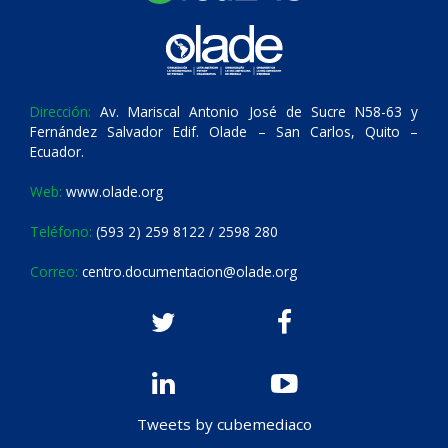
Dirección:
Av. Mariscal Antonio José de Sucre N58-63 y
Fernández Salvador Edif. Olade – San Carlos, Quito –
Ecuador.
Web:
www.olade.org
Teléfono:
(593 2) 259 8122 / 2598 280
Correo:
centro.documentacion@olade.org
Tweets by cubemediaco