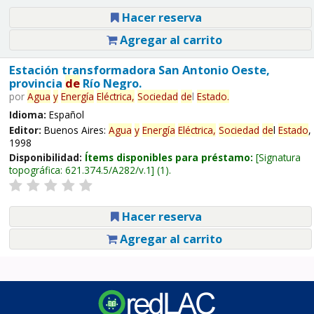
Hacer reserva
Agregar al carrito
Estación transformadora San Antonio Oeste,
provincia
de
Río Negro.
por
Agua
y
Energía
Eléctrica,
Sociedad
de
l
Estado
.
Idioma:
Español
Editor:
Buenos Aires:
Agua
y
Energía
Eléctrica,
Sociedad
de
l
Estado
,
1998
Disponibilidad:
Ítems disponibles para préstamo:
Signatura
topográfica:
621.374.5/A282/v.1
(1).
Hacer reserva
Agregar al carrito