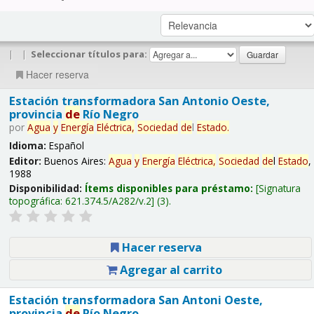
|
|
Seleccionar títulos para:
Hacer reserva
Estación transformadora San Antonio Oeste,
provincia
de
Río Negro
por
Agua
y
Energía
Eléctrica,
Sociedad
de
l
Estado
.
Idioma:
Español
Editor:
Buenos Aires:
Agua
y
Energía
Eléctrica,
Sociedad
de
l
Estado
,
1988
Disponibilidad:
Ítems disponibles para préstamo:
Signatura
topográfica:
621.374.5/A282/v.2
(3).
Hacer reserva
Agregar al carrito
Estación transformadora San Antoni Oeste,
provincia
de
Río Negro