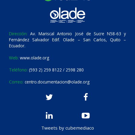
Dirección:
Av. Mariscal Antonio José de Sucre N58-63 y
Fernández Salvador Edif. Olade – San Carlos, Quito –
Ecuador.
Web:
www.olade.org
Teléfono:
(593 2) 259 8122 / 2598 280
Correo:
centro.documentacion@olade.org
Tweets by cubemediaco