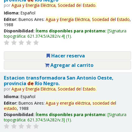
por
Agua
y
Energía
Eléctrica,
Sociedad
de
l
Estado
.
Idioma:
Español
Editor:
Buenos Aires:
Agua
y
Energía
Eléctrica,
Sociedad
de
l
Estado
,
1988
Disponibilidad:
Ítems disponibles para préstamo:
Signatura
topográfica:
621.374.5/A282/v.4
(1).
Hacer reserva
Agregar al carrito
Estacion transformadora San Antonio Oeste,
provincia
de
Río Negro.
por
Agua
y
Energía
Eléctrica,
Sociedad
de
l
Estado
.
Idioma:
Español
Editor:
Buenos Aires:
Agua
y
energía
eléctrica,
sociedad
de
l
estado
, 1988
Disponibilidad:
Ítems disponibles para préstamo:
Signatura
topográfica:
621.374.5/A282/v.3
(1).