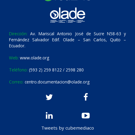
Dirección:
Av. Mariscal Antonio José de Sucre N58-63 y
Fernández Salvador Edif. Olade – San Carlos, Quito –
Ecuador.
Web:
www.olade.org
Teléfono:
(593 2) 259 8122 / 2598 280
Correo:
centro.documentacion@olade.org
Tweets by cubemediaco