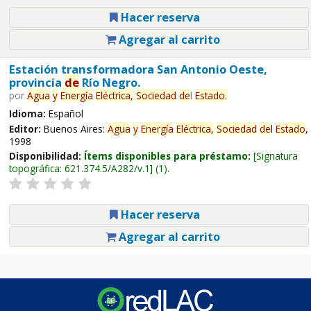
Hacer reserva
Agregar al carrito
Estación transformadora San Antonio Oeste,
provincia
de
Río Negro.
por
Agua
y
Energía
Eléctrica,
Sociedad
de
l
Estado
.
Idioma:
Español
Editor:
Buenos Aires:
Agua
y
Energía
Eléctrica,
Sociedad
de
l
Estado
,
1998
Disponibilidad:
Ítems disponibles para préstamo:
Signatura
topográfica:
621.374.5/A282/v.1
(1).
Hacer reserva
Agregar al carrito