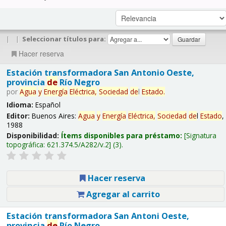
|
|
Seleccionar títulos para:
Hacer reserva
Estación transformadora San Antonio Oeste,
provincia
de
Río Negro
por
Agua
y
Energía
Eléctrica,
Sociedad
de
l
Estado
.
Idioma:
Español
Editor:
Buenos Aires:
Agua
y
Energía
Eléctrica,
Sociedad
de
l
Estado
,
1988
Disponibilidad:
Ítems disponibles para préstamo:
Signatura
topográfica:
621.374.5/A282/v.2
(3).
Hacer reserva
Agregar al carrito
Estación transformadora San Antoni Oeste,
provincia
de
Río Negro