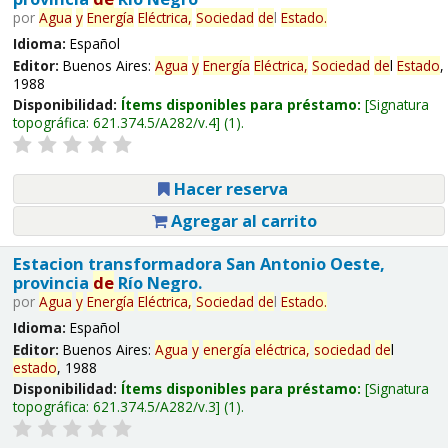
por
Agua
y
Energía
Eléctrica,
Sociedad
de
l
Estado
.
Idioma:
Español
Editor:
Buenos Aires:
Agua
y
Energía
Eléctrica,
Sociedad
de
l
Estado
,
1988
Disponibilidad:
Ítems disponibles para préstamo:
Signatura
topográfica:
621.374.5/A282/v.4
(1).
Hacer reserva
Agregar al carrito
Estacion transformadora San Antonio Oeste,
provincia
de
Río Negro.
por
Agua
y
Energía
Eléctrica,
Sociedad
de
l
Estado
.
Idioma:
Español
Editor:
Buenos Aires:
Agua
y
energía
eléctrica,
sociedad
de
l
estado
, 1988
Disponibilidad:
Ítems disponibles para préstamo:
Signatura
topográfica:
621.374.5/A282/v.3
(1).