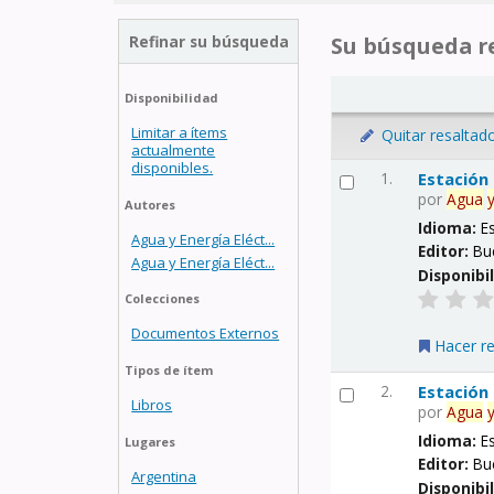
Refinar su búsqueda
Su búsqueda re
Disponibilidad
Limitar a ítems
Quitar resaltad
actualmente
disponibles.
1.
Estación
por
Agua
Autores
Idioma:
E
Agua y Energía Eléct...
Editor:
Bu
Agua y Energía Eléct...
Disponibi
Colecciones
Documentos Externos
Hacer r
Tipos de ítem
2.
Estación
Libros
por
Agua
Idioma:
E
Lugares
Editor:
Bu
Argentina
Disponibi