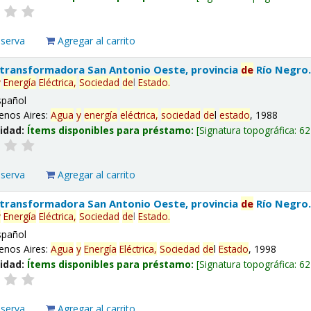
eserva
Agregar al carrito
 transformadora San Antonio Oeste, provincia
de
Río Negro
y
Energía
Eléctrica,
Sociedad
de
l
Estado
.
spañol
enos Aires:
Agua
y
energía
eléctrica,
sociedad
de
l
estado
, 1988
lidad:
Ítems disponibles para préstamo:
Signatura topográfica:
62
eserva
Agregar al carrito
 transformadora San Antonio Oeste, provincia
de
Río Negro
y
Energía
Eléctrica,
Sociedad
de
l
Estado
.
spañol
enos Aires:
Agua
y
Energía
Eléctrica,
Sociedad
de
l
Estado
, 1998
lidad:
Ítems disponibles para préstamo:
Signatura topográfica:
62
eserva
Agregar al carrito