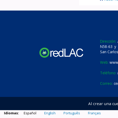
Dirección:
A
N58-63 y 
San Carlos
Web:
www.
Teléfono:
Correo:
ce
Al crear una cu
Idiomas:
Español
English
Português
Français