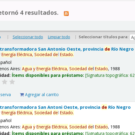
tornó 4 resultados.
|
Seleccionar todo
Limpiar todo
|
Seleccionar títulos para:
o
 transformadora San Antonio Oeste, provincia
de
Río Negro
y
Energía
Eléctrica,
Sociedad
de
l
Estado
.
spañol
enos Aires:
Agua
y
Energía
Eléctrica,
Sociedad
de
l
Estado
, 1988
lidad:
Ítems disponibles para préstamo:
Signatura topográfica:
62
eserva
Agregar al carrito
 transformadora San Antoni Oeste, provincia
de
Río Negro
y
Energía
Eléctrica,
Sociedad
de
l
Estado
.
spañol
enos Aires:
Agua
y
Energía
Eléctrica,
Sociedad
de
l
Estado
, 1988
lidad:
Ítems disponibles para préstamo:
Signatura topográfica:
62