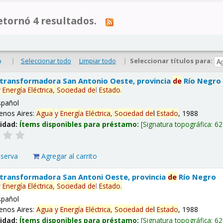
tornó 4 resultados.
|
Seleccionar todo
Limpiar todo
|
Seleccionar títulos para:
o
 transformadora San Antonio Oeste, provincia
de
Río Negro
y
Energía
Eléctrica,
Sociedad
de
l
Estado
.
spañol
enos Aires:
Agua
y
Energía
Eléctrica,
Sociedad
de
l
Estado
, 1988
lidad:
Ítems disponibles para préstamo:
Signatura topográfica:
62
eserva
Agregar al carrito
 transformadora San Antoni Oeste, provincia
de
Río Negro
y
Energía
Eléctrica,
Sociedad
de
l
Estado
.
spañol
enos Aires:
Agua
y
Energía
Eléctrica,
Sociedad
de
l
Estado
, 1988
lidad:
Ítems disponibles para préstamo:
Signatura topográfica:
62