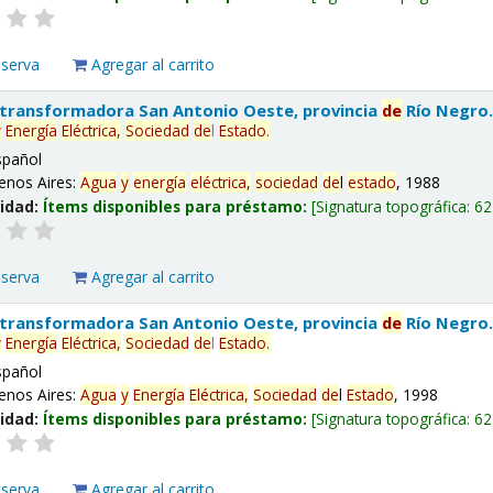
eserva
Agregar al carrito
 transformadora San Antonio Oeste, provincia
de
Río Negro
y
Energía
Eléctrica,
Sociedad
de
l
Estado
.
spañol
enos Aires:
Agua
y
energía
eléctrica,
sociedad
de
l
estado
, 1988
lidad:
Ítems disponibles para préstamo:
Signatura topográfica:
62
eserva
Agregar al carrito
 transformadora San Antonio Oeste, provincia
de
Río Negro
y
Energía
Eléctrica,
Sociedad
de
l
Estado
.
spañol
enos Aires:
Agua
y
Energía
Eléctrica,
Sociedad
de
l
Estado
, 1998
lidad:
Ítems disponibles para préstamo:
Signatura topográfica:
62
eserva
Agregar al carrito