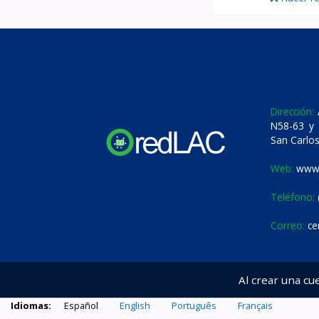
Dirección:
A
N58-63 y 
San Carlos
Web:
www.
Teléfono:
Correo:
ce
Al crear una cu
Idiomas:
Español
English
Português
Français