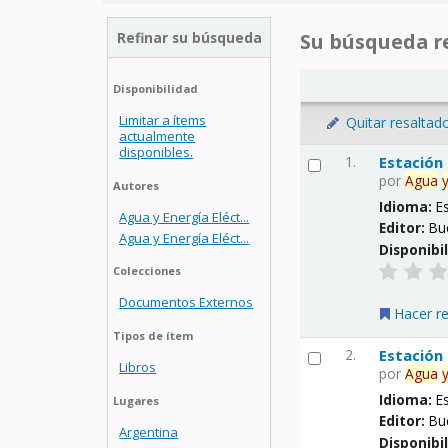
Refinar su búsqueda
Su búsqueda re
Disponibilidad
Limitar a ítems
Quitar resaltad
actualmente
disponibles.
1.
Estación
por
Agua
Autores
Idioma:
E
Agua y Energía Eléct...
Editor:
Bu
Agua y Energía Eléct...
Disponibi
Colecciones
Documentos Externos
Hacer r
Tipos de ítem
2.
Estación
Libros
por
Agua
Idioma:
E
Lugares
Editor:
Bu
Argentina
Disponibi