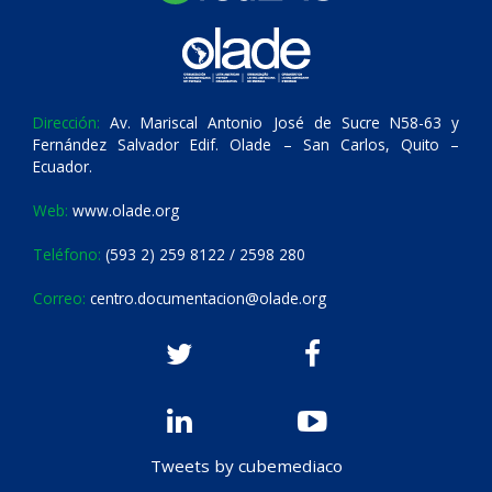
Dirección:
Av. Mariscal Antonio José de Sucre N58-63 y
Fernández Salvador Edif. Olade – San Carlos, Quito –
Ecuador.
Web:
www.olade.org
Teléfono:
(593 2) 259 8122 / 2598 280
Correo:
centro.documentacion@olade.org
Tweets by cubemediaco