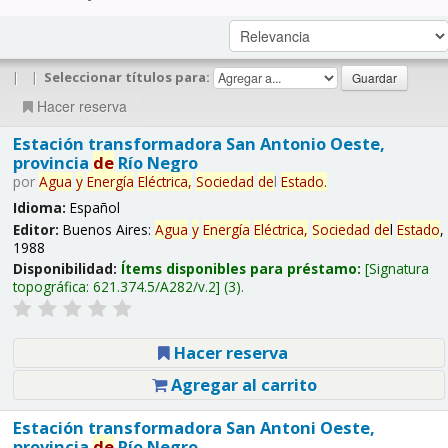
|
|
Seleccionar títulos para:
Hacer reserva
Estación transformadora San Antonio Oeste,
provincia
de
Río Negro
por
Agua
y
Energía
Eléctrica,
Sociedad
de
l
Estado
.
Idioma:
Español
Editor:
Buenos Aires:
Agua
y
Energía
Eléctrica,
Sociedad
de
l
Estado
,
1988
Disponibilidad:
Ítems disponibles para préstamo:
Signatura
topográfica:
621.374.5/A282/v.2
(3).
Hacer reserva
Agregar al carrito
Estación transformadora San Antoni Oeste,
provincia
de
Río Negro