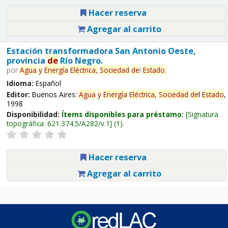
Hacer reserva
Agregar al carrito
Estación transformadora San Antonio Oeste,
provincia
de
Río Negro.
por
Agua
y
Energía
Eléctrica,
Sociedad
de
l
Estado
.
Idioma:
Español
Editor:
Buenos Aires:
Agua
y
Energía
Eléctrica,
Sociedad
de
l
Estado
,
1998
Disponibilidad:
Ítems disponibles para préstamo:
Signatura
topográfica:
621.374.5/A282/v.1
(1).
Hacer reserva
Agregar al carrito