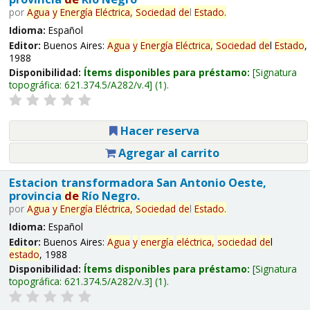
por
Agua
y
Energía
Eléctrica,
Sociedad
de
l
Estado
.
Idioma:
Español
Editor:
Buenos Aires:
Agua
y
Energía
Eléctrica,
Sociedad
de
l
Estado
,
1988
Disponibilidad:
Ítems disponibles para préstamo:
Signatura
topográfica:
621.374.5/A282/v.4
(1).
Hacer reserva
Agregar al carrito
Estacion transformadora San Antonio Oeste,
provincia
de
Río Negro.
por
Agua
y
Energía
Eléctrica,
Sociedad
de
l
Estado
.
Idioma:
Español
Editor:
Buenos Aires:
Agua
y
energía
eléctrica,
sociedad
de
l
estado
, 1988
Disponibilidad:
Ítems disponibles para préstamo:
Signatura
topográfica:
621.374.5/A282/v.3
(1).