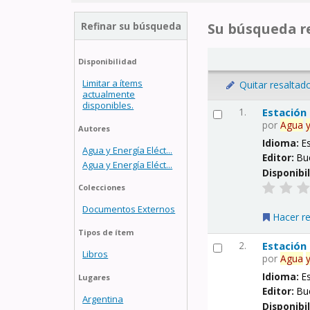
Refinar su búsqueda
Su búsqueda re
Disponibilidad
Limitar a ítems
Quitar resaltad
actualmente
disponibles.
1.
Estación
por
Agua
Autores
Idioma:
E
Agua y Energía Eléct...
Editor:
Bu
Agua y Energía Eléct...
Disponibi
Colecciones
Documentos Externos
Hacer r
Tipos de ítem
2.
Estación
Libros
por
Agua
Idioma:
E
Lugares
Editor:
Bu
Argentina
Disponibi