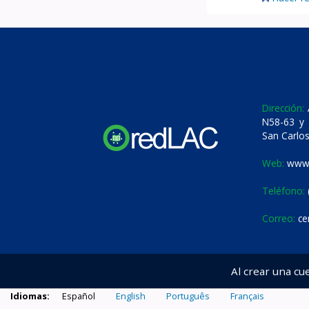
Dirección:
A
N58-63 y 
San Carlos
Web:
www.
Teléfono:
Correo:
ce
Al crear una cu
Idiomas:
Español
English
Português
Français