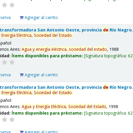
eserva
Agregar al carrito
 transformadora San Antonio Oeste, provincia
de
Río Negro
y
Energía
Eléctrica,
Sociedad
de
l
Estado
.
spañol
enos Aires:
Agua
y
energía
eléctrica,
sociedad
de
l
estado
, 1988
lidad:
Ítems disponibles para préstamo:
Signatura topográfica:
62
eserva
Agregar al carrito
 transformadora San Antonio Oeste, provincia
de
Río Negro
y
Energía
Eléctrica,
Sociedad
de
l
Estado
.
spañol
enos Aires:
Agua
y
Energía
Eléctrica,
Sociedad
de
l
Estado
, 1998
lidad:
Ítems disponibles para préstamo:
Signatura topográfica:
62
eserva
Agregar al carrito