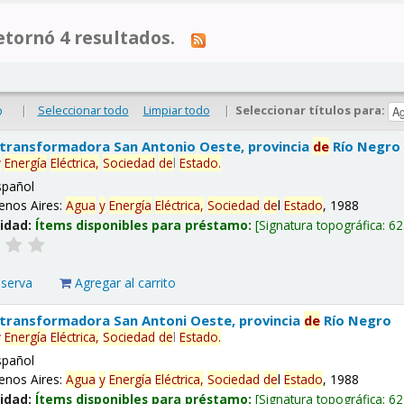
tornó 4 resultados.
|
Seleccionar todo
Limpiar todo
|
Seleccionar títulos para:
o
 transformadora San Antonio Oeste, provincia
de
Río Negro
y
Energía
Eléctrica,
Sociedad
de
l
Estado
.
spañol
enos Aires:
Agua
y
Energía
Eléctrica,
Sociedad
de
l
Estado
, 1988
lidad:
Ítems disponibles para préstamo:
Signatura topográfica:
62
eserva
Agregar al carrito
 transformadora San Antoni Oeste, provincia
de
Río Negro
y
Energía
Eléctrica,
Sociedad
de
l
Estado
.
spañol
enos Aires:
Agua
y
Energía
Eléctrica,
Sociedad
de
l
Estado
, 1988
lidad:
Ítems disponibles para préstamo:
Signatura topográfica:
62