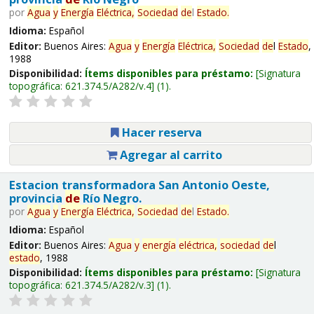
por
Agua
y
Energía
Eléctrica,
Sociedad
de
l
Estado
.
Idioma:
Español
Editor:
Buenos Aires:
Agua
y
Energía
Eléctrica,
Sociedad
de
l
Estado
,
1988
Disponibilidad:
Ítems disponibles para préstamo:
Signatura
topográfica:
621.374.5/A282/v.4
(1).
Hacer reserva
Agregar al carrito
Estacion transformadora San Antonio Oeste,
provincia
de
Río Negro.
por
Agua
y
Energía
Eléctrica,
Sociedad
de
l
Estado
.
Idioma:
Español
Editor:
Buenos Aires:
Agua
y
energía
eléctrica,
sociedad
de
l
estado
, 1988
Disponibilidad:
Ítems disponibles para préstamo:
Signatura
topográfica:
621.374.5/A282/v.3
(1).