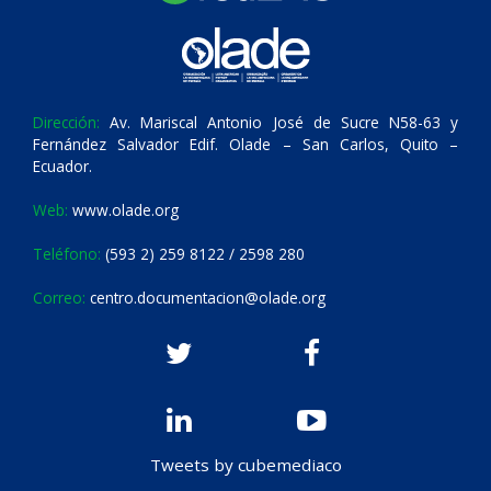
Dirección:
Av. Mariscal Antonio José de Sucre N58-63 y
Fernández Salvador Edif. Olade – San Carlos, Quito –
Ecuador.
Web:
www.olade.org
Teléfono:
(593 2) 259 8122 / 2598 280
Correo:
centro.documentacion@olade.org
Tweets by cubemediaco