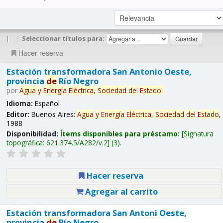
|
|
Seleccionar títulos para:
Hacer reserva
Estación transformadora San Antonio Oeste,
provincia
de
Río Negro
por
Agua
y
Energía
Eléctrica,
Sociedad
de
l
Estado
.
Idioma:
Español
Editor:
Buenos Aires:
Agua
y
Energía
Eléctrica,
Sociedad
de
l
Estado
,
1988
Disponibilidad:
Ítems disponibles para préstamo:
Signatura
topográfica:
621.374.5/A282/v.2
(3).
Hacer reserva
Agregar al carrito
Estación transformadora San Antoni Oeste,
provincia
de
Río Negro