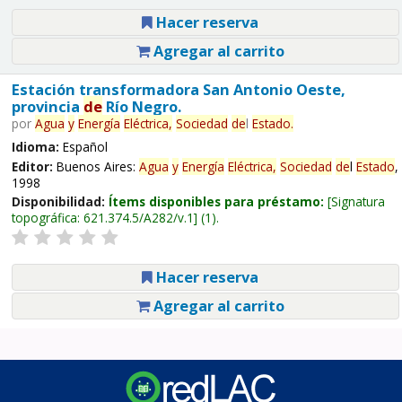
Hacer reserva
Agregar al carrito
Estación transformadora San Antonio Oeste,
provincia
de
Río Negro.
por
Agua
y
Energía
Eléctrica,
Sociedad
de
l
Estado
.
Idioma:
Español
Editor:
Buenos Aires:
Agua
y
Energía
Eléctrica,
Sociedad
de
l
Estado
,
1998
Disponibilidad:
Ítems disponibles para préstamo:
Signatura
topográfica:
621.374.5/A282/v.1
(1).
Hacer reserva
Agregar al carrito