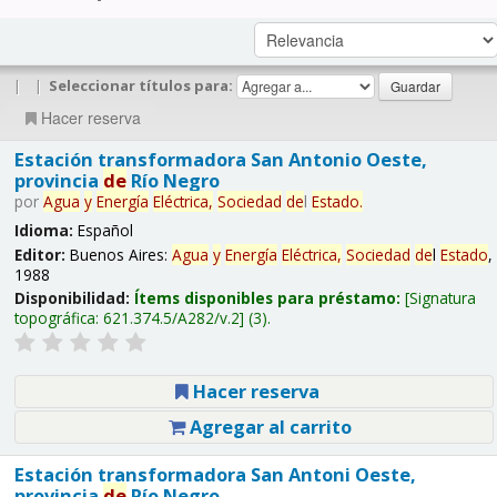
|
|
Seleccionar títulos para:
Hacer reserva
Estación transformadora San Antonio Oeste,
provincia
de
Río Negro
por
Agua
y
Energía
Eléctrica,
Sociedad
de
l
Estado
.
Idioma:
Español
Editor:
Buenos Aires:
Agua
y
Energía
Eléctrica,
Sociedad
de
l
Estado
,
1988
Disponibilidad:
Ítems disponibles para préstamo:
Signatura
topográfica:
621.374.5/A282/v.2
(3).
Hacer reserva
Agregar al carrito
Estación transformadora San Antoni Oeste,
provincia
de
Río Negro