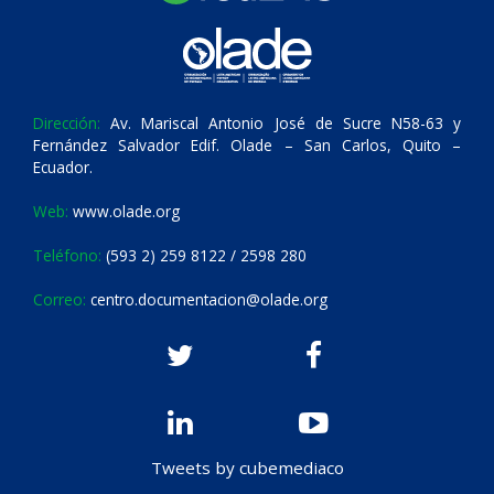
Dirección:
Av. Mariscal Antonio José de Sucre N58-63 y
Fernández Salvador Edif. Olade – San Carlos, Quito –
Ecuador.
Web:
www.olade.org
Teléfono:
(593 2) 259 8122 / 2598 280
Correo:
centro.documentacion@olade.org
Tweets by cubemediaco