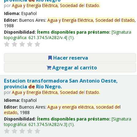
por
Agua
y
Energía
Eléctrica,
Sociedad
de
l
Estado
.
Idioma:
Español
Editor:
Buenos Aires:
Agua
y
Energía
Eléctrica,
Sociedad
de
l
Estado
,
1988
Disponibilidad:
Ítems disponibles para préstamo:
Signatura
topográfica:
621.374.5/A282/v.4
(1).
Hacer reserva
Agregar al carrito
Estacion transformadora San Antonio Oeste,
provincia
de
Río Negro.
por
Agua
y
Energía
Eléctrica,
Sociedad
de
l
Estado
.
Idioma:
Español
Editor:
Buenos Aires:
Agua
y
energía
eléctrica,
sociedad
de
l
estado
, 1988
Disponibilidad:
Ítems disponibles para préstamo:
Signatura
topográfica:
621.374.5/A282/v.3
(1).