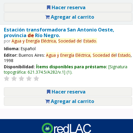
Hacer reserva
Agregar al carrito
Estación transformadora San Antonio Oeste,
provincia
de
Río Negro.
por
Agua
y
Energía
Eléctrica,
Sociedad
de
l
Estado
.
Idioma:
Español
Editor:
Buenos Aires:
Agua
y
Energía
Eléctrica,
Sociedad
de
l
Estado
,
1998
Disponibilidad:
Ítems disponibles para préstamo:
Signatura
topográfica:
621.374.5/A282/v.1
(1).
Hacer reserva
Agregar al carrito