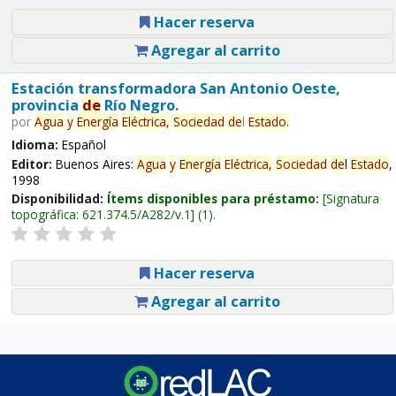
Hacer reserva
Agregar al carrito
Estación transformadora San Antonio Oeste,
provincia
de
Río Negro.
por
Agua
y
Energía
Eléctrica,
Sociedad
de
l
Estado
.
Idioma:
Español
Editor:
Buenos Aires:
Agua
y
Energía
Eléctrica,
Sociedad
de
l
Estado
,
1998
Disponibilidad:
Ítems disponibles para préstamo:
Signatura
topográfica:
621.374.5/A282/v.1
(1).
Hacer reserva
Agregar al carrito