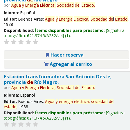
por
Agua
y
Energía
Eléctrica,
Sociedad
de
l
Estado
.
Idioma:
Español
Editor:
Buenos Aires:
Agua
y
Energía
Eléctrica,
Sociedad
de
l
Estado
,
1988
Disponibilidad:
Ítems disponibles para préstamo:
Signatura
topográfica:
621.374.5/A282/v.4
(1).
Hacer reserva
Agregar al carrito
Estacion transformadora San Antonio Oeste,
provincia
de
Río Negro.
por
Agua
y
Energía
Eléctrica,
Sociedad
de
l
Estado
.
Idioma:
Español
Editor:
Buenos Aires:
Agua
y
energía
eléctrica,
sociedad
de
l
estado
, 1988
Disponibilidad:
Ítems disponibles para préstamo:
Signatura
topográfica:
621.374.5/A282/v.3
(1).