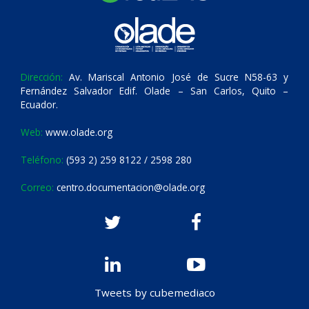
Dirección:
Av. Mariscal Antonio José de Sucre N58-63 y
Fernández Salvador Edif. Olade – San Carlos, Quito –
Ecuador.
Web:
www.olade.org
Teléfono:
(593 2) 259 8122 / 2598 280
Correo:
centro.documentacion@olade.org
Tweets by cubemediaco