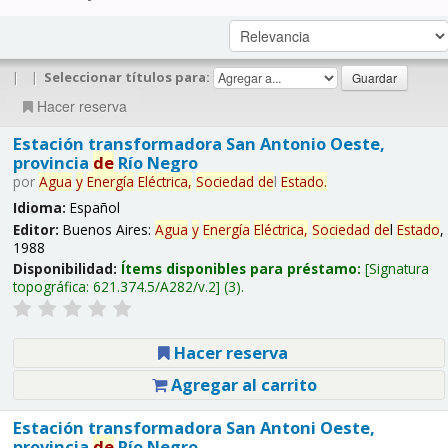
|
|
Seleccionar títulos para:
Hacer reserva
Estación transformadora San Antonio Oeste,
provincia
de
Río Negro
por
Agua
y
Energía
Eléctrica,
Sociedad
de
l
Estado
.
Idioma:
Español
Editor:
Buenos Aires:
Agua
y
Energía
Eléctrica,
Sociedad
de
l
Estado
,
1988
Disponibilidad:
Ítems disponibles para préstamo:
Signatura
topográfica:
621.374.5/A282/v.2
(3).
Hacer reserva
Agregar al carrito
Estación transformadora San Antoni Oeste,
provincia
de
Río Negro