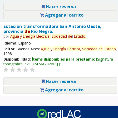
Hacer reserva
Agregar al carrito
Estación transformadora San Antonio Oeste,
provincia
de
Río Negro.
por
Agua
y
Energía
Eléctrica,
Sociedad
de
l
Estado
.
Idioma:
Español
Editor:
Buenos Aires:
Agua
y
Energía
Eléctrica,
Sociedad
de
l
Estado
,
1998
Disponibilidad:
Ítems disponibles para préstamo:
Signatura
topográfica:
621.374.5/A282/v.1
(1).
Hacer reserva
Agregar al carrito