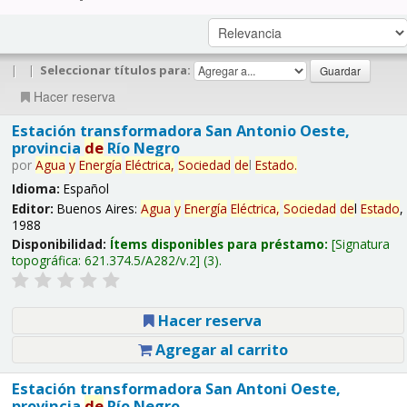
|
|
Seleccionar títulos para:
Hacer reserva
Estación transformadora San Antonio Oeste,
provincia
de
Río Negro
por
Agua
y
Energía
Eléctrica,
Sociedad
de
l
Estado
.
Idioma:
Español
Editor:
Buenos Aires:
Agua
y
Energía
Eléctrica,
Sociedad
de
l
Estado
,
1988
Disponibilidad:
Ítems disponibles para préstamo:
Signatura
topográfica:
621.374.5/A282/v.2
(3).
Hacer reserva
Agregar al carrito
Estación transformadora San Antoni Oeste,
provincia
de
Río Negro