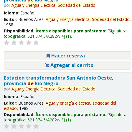
por
Agua
y
Energía
Eléctrica,
Sociedad
de
l
Estado
.
Idioma:
Español
Editor:
Buenos Aires:
Agua
y
Energía
Eléctrica,
Sociedad
de
l
Estado
,
1988
Disponibilidad:
Ítems disponibles para préstamo:
Signatura
topográfica:
621.374.5/A282/v.4
(1).
Hacer reserva
Agregar al carrito
Estacion transformadora San Antonio Oeste,
provincia
de
Río Negro.
por
Agua
y
Energía
Eléctrica,
Sociedad
de
l
Estado
.
Idioma:
Español
Editor:
Buenos Aires:
Agua
y
energía
eléctrica,
sociedad
de
l
estado
, 1988
Disponibilidad:
Ítems disponibles para préstamo:
Signatura
topográfica:
621.374.5/A282/v.3
(1).