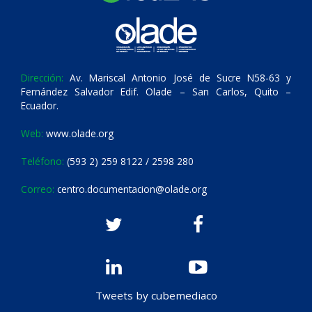
Dirección:
Av. Mariscal Antonio José de Sucre N58-63 y
Fernández Salvador Edif. Olade – San Carlos, Quito –
Ecuador.
Web:
www.olade.org
Teléfono:
(593 2) 259 8122 / 2598 280
Correo:
centro.documentacion@olade.org
Tweets by cubemediaco