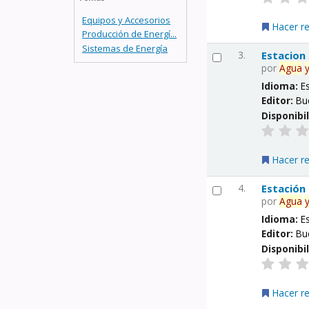
Equipos y Accesorios
Hacer r
Producción de Energí...
Sistemas de Energía
3.
Estacion
por
Agua
Idioma:
E
Editor:
Bu
Disponibi
Hacer r
4.
Estación
por
Agua
Idioma:
E
Editor:
Bu
Disponibi
Hacer r