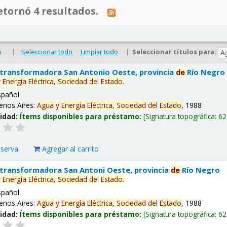
tornó 4 resultados.
|
Seleccionar todo
Limpiar todo
|
Seleccionar títulos para:
o
 transformadora San Antonio Oeste, provincia
de
Río Negro
y
Energía
Eléctrica,
Sociedad
de
l
Estado
.
spañol
enos Aires:
Agua
y
Energía
Eléctrica,
Sociedad
de
l
Estado
, 1988
lidad:
Ítems disponibles para préstamo:
Signatura topográfica:
62
eserva
Agregar al carrito
 transformadora San Antoni Oeste, provincia
de
Río Negro
y
Energía
Eléctrica,
Sociedad
de
l
Estado
.
spañol
enos Aires:
Agua
y
Energía
Eléctrica,
Sociedad
de
l
Estado
, 1988
lidad:
Ítems disponibles para préstamo:
Signatura topográfica:
62