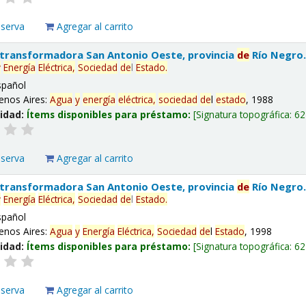
eserva
Agregar al carrito
 transformadora San Antonio Oeste, provincia
de
Río Negro
y
Energía
Eléctrica,
Sociedad
de
l
Estado
.
spañol
enos Aires:
Agua
y
energía
eléctrica,
sociedad
de
l
estado
, 1988
lidad:
Ítems disponibles para préstamo:
Signatura topográfica:
62
eserva
Agregar al carrito
 transformadora San Antonio Oeste, provincia
de
Río Negro
y
Energía
Eléctrica,
Sociedad
de
l
Estado
.
spañol
enos Aires:
Agua
y
Energía
Eléctrica,
Sociedad
de
l
Estado
, 1998
lidad:
Ítems disponibles para préstamo:
Signatura topográfica:
62
eserva
Agregar al carrito