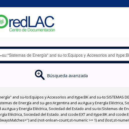
Búsqueda avanzada
nergía" and su-to:Equipos y Accesorios and itype:BK and su-to:SISTEMAS D
stemas de Energía and su-geo:Argentina and au:Agua y Energía Eléctrica, Soc
 au:Agua y Energía Eléctrica, Sociedad del Estado and su-to:Sistemas de E
ergía Eléctrica, Sociedad del Estado. and ccode:EXT and itype:BK and ccode
AlwaysMatches='') and (not-onloan-count,st-numeric >= 1) and (lost,st-numeri