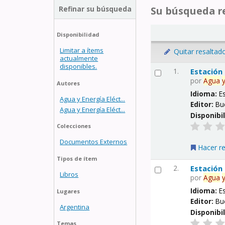
Refinar su búsqueda
Su búsqueda re
Disponibilidad
Limitar a ítems
Quitar resaltad
actualmente
disponibles.
1.
Estación
por
Agua
Autores
Idioma:
E
Agua y Energía Eléct...
Editor:
Bu
Agua y Energía Eléct...
Disponibi
Colecciones
Documentos Externos
Hacer r
Tipos de ítem
2.
Estación
Libros
por
Agua
Idioma:
E
Lugares
Editor:
Bu
Argentina
Disponibi
Temas