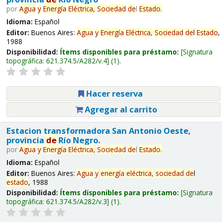
por
Agua
y
Energía
Eléctrica,
Sociedad
de
l
Estado
.
Idioma:
Español
Editor:
Buenos Aires:
Agua
y
Energía
Eléctrica,
Sociedad
de
l
Estado
,
1988
Disponibilidad:
Ítems disponibles para préstamo:
Signatura
topográfica:
621.374.5/A282/v.4
(1).
Hacer reserva
Agregar al carrito
Estacion transformadora San Antonio Oeste,
provincia
de
Río Negro.
por
Agua
y
Energía
Eléctrica,
Sociedad
de
l
Estado
.
Idioma:
Español
Editor:
Buenos Aires:
Agua
y
energía
eléctrica,
sociedad
de
l
estado
, 1988
Disponibilidad:
Ítems disponibles para préstamo:
Signatura
topográfica:
621.374.5/A282/v.3
(1).