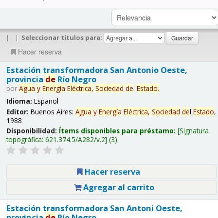
|
|
Seleccionar títulos para:
Hacer reserva
Estación transformadora San Antonio Oeste,
provincia
de
Río Negro
por
Agua
y
Energía
Eléctrica,
Sociedad
de
l
Estado
.
Idioma:
Español
Editor:
Buenos Aires:
Agua
y
Energía
Eléctrica,
Sociedad
de
l
Estado
,
1988
Disponibilidad:
Ítems disponibles para préstamo:
Signatura
topográfica:
621.374.5/A282/v.2
(3).
Hacer reserva
Agregar al carrito
Estación transformadora San Antoni Oeste,
provincia
de
Río Negro