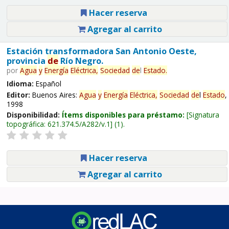
Hacer reserva
Agregar al carrito
Estación transformadora San Antonio Oeste,
provincia
de
Río Negro.
por
Agua
y
Energía
Eléctrica,
Sociedad
de
l
Estado
.
Idioma:
Español
Editor:
Buenos Aires:
Agua
y
Energía
Eléctrica,
Sociedad
de
l
Estado
,
1998
Disponibilidad:
Ítems disponibles para préstamo:
Signatura
topográfica:
621.374.5/A282/v.1
(1).
Hacer reserva
Agregar al carrito