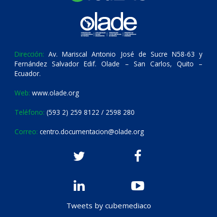
Dirección:
Av. Mariscal Antonio José de Sucre N58-63 y
Fernández Salvador Edif. Olade – San Carlos, Quito –
Ecuador.
Web:
www.olade.org
Teléfono:
(593 2) 259 8122 / 2598 280
Correo:
centro.documentacion@olade.org
Tweets by cubemediaco