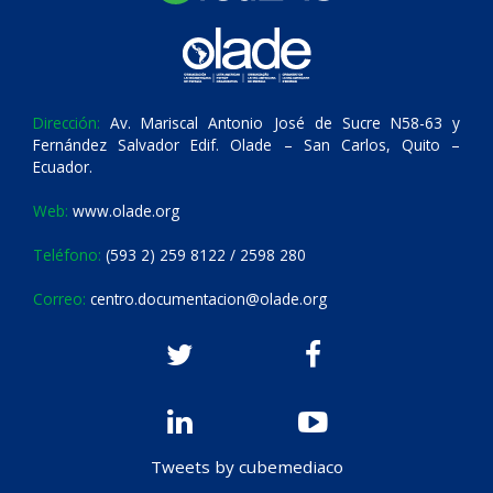
Dirección:
Av. Mariscal Antonio José de Sucre N58-63 y
Fernández Salvador Edif. Olade – San Carlos, Quito –
Ecuador.
Web:
www.olade.org
Teléfono:
(593 2) 259 8122 / 2598 280
Correo:
centro.documentacion@olade.org
Tweets by cubemediaco