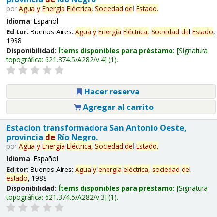
por
Agua
y
Energía
Eléctrica,
Sociedad
de
l
Estado
.
Idioma:
Español
Editor:
Buenos Aires:
Agua
y
Energía
Eléctrica,
Sociedad
de
l
Estado
,
1988
Disponibilidad:
Ítems disponibles para préstamo:
Signatura
topográfica:
621.374.5/A282/v.4
(1).
Hacer reserva
Agregar al carrito
Estacion transformadora San Antonio Oeste,
provincia
de
Río Negro.
por
Agua
y
Energía
Eléctrica,
Sociedad
de
l
Estado
.
Idioma:
Español
Editor:
Buenos Aires:
Agua
y
energía
eléctrica,
sociedad
de
l
estado
, 1988
Disponibilidad:
Ítems disponibles para préstamo:
Signatura
topográfica:
621.374.5/A282/v.3
(1).