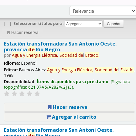
|
|
Seleccionar títulos para:
Hacer reserva
Estación transformadora San Antonio Oeste,
provincia
de
Río Negro
por
Agua
y
Energía
Eléctrica,
Sociedad
de
l
Estado
.
Idioma:
Español
Editor:
Buenos Aires:
Agua
y
Energía
Eléctrica,
Sociedad
de
l
Estado
,
1988
Disponibilidad:
Ítems disponibles para préstamo:
Signatura
topográfica:
621.374.5/A282/v.2
(3).
Hacer reserva
Agregar al carrito
Estación transformadora San Antoni Oeste,
provincia
de
Río Negro