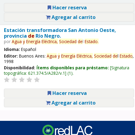
Hacer reserva
Agregar al carrito
Estación transformadora San Antonio Oeste,
provincia
de
Río Negro.
por
Agua
y
Energía
Eléctrica,
Sociedad
de
l
Estado
.
Idioma:
Español
Editor:
Buenos Aires:
Agua
y
Energía
Eléctrica,
Sociedad
de
l
Estado
,
1998
Disponibilidad:
Ítems disponibles para préstamo:
Signatura
topográfica:
621.374.5/A282/v.1
(1).
Hacer reserva
Agregar al carrito