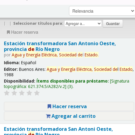
|
|
Seleccionar títulos para:
Hacer reserva
Estación transformadora San Antonio Oeste,
provincia
de
Río Negro
por
Agua
y
Energía
Eléctrica,
Sociedad
de
l
Estado
.
Idioma:
Español
Editor:
Buenos Aires:
Agua
y
Energía
Eléctrica,
Sociedad
de
l
Estado
,
1988
Disponibilidad:
Ítems disponibles para préstamo:
Signatura
topográfica:
621.374.5/A282/v.2
(3).
Hacer reserva
Agregar al carrito
Estación transformadora San Antoni Oeste,
provincia
de
Río Negro