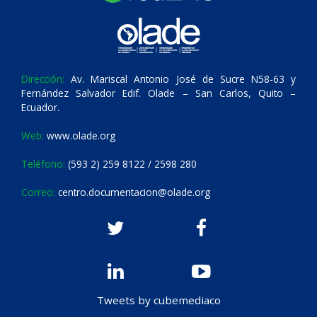
Dirección:
Av. Mariscal Antonio José de Sucre N58-63 y
Fernández Salvador Edif. Olade – San Carlos, Quito –
Ecuador.
Web:
www.olade.org
Teléfono:
(593 2) 259 8122 / 2598 280
Correo:
centro.documentacion@olade.org
Tweets by cubemediaco