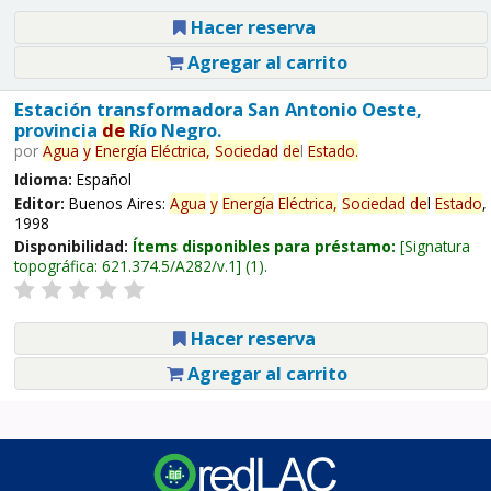
Hacer reserva
Agregar al carrito
Estación transformadora San Antonio Oeste,
provincia
de
Río Negro.
por
Agua
y
Energía
Eléctrica,
Sociedad
de
l
Estado
.
Idioma:
Español
Editor:
Buenos Aires:
Agua
y
Energía
Eléctrica,
Sociedad
de
l
Estado
,
1998
Disponibilidad:
Ítems disponibles para préstamo:
Signatura
topográfica:
621.374.5/A282/v.1
(1).
Hacer reserva
Agregar al carrito