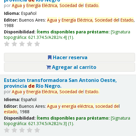
por
Agua
y
Energía
Eléctrica,
Sociedad
de
l
Estado
.
Idioma:
Español
Editor:
Buenos Aires:
Agua
y
Energía
Eléctrica,
Sociedad
de
l
Estado
,
1988
Disponibilidad:
Ítems disponibles para préstamo:
Signatura
topográfica:
621.374.5/A282/v.4
(1).
Hacer reserva
Agregar al carrito
Estacion transformadora San Antonio Oeste,
provincia
de
Río Negro.
por
Agua
y
Energía
Eléctrica,
Sociedad
de
l
Estado
.
Idioma:
Español
Editor:
Buenos Aires:
Agua
y
energía
eléctrica,
sociedad
de
l
estado
, 1988
Disponibilidad:
Ítems disponibles para préstamo:
Signatura
topográfica:
621.374.5/A282/v.3
(1).