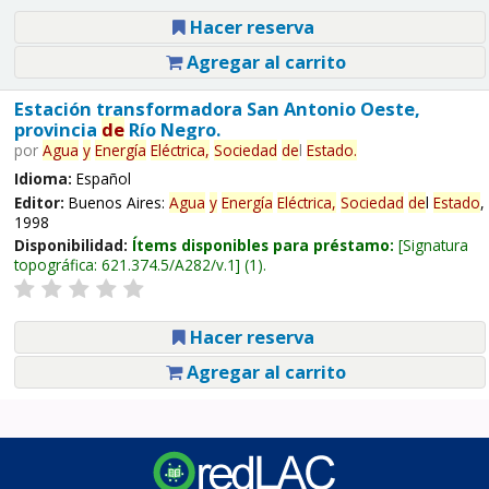
Hacer reserva
Agregar al carrito
Estación transformadora San Antonio Oeste,
provincia
de
Río Negro.
por
Agua
y
Energía
Eléctrica,
Sociedad
de
l
Estado
.
Idioma:
Español
Editor:
Buenos Aires:
Agua
y
Energía
Eléctrica,
Sociedad
de
l
Estado
,
1998
Disponibilidad:
Ítems disponibles para préstamo:
Signatura
topográfica:
621.374.5/A282/v.1
(1).
Hacer reserva
Agregar al carrito