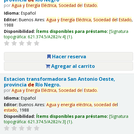
por
Agua
y
Energía
Eléctrica,
Sociedad
de
l
Estado
.
Idioma:
Español
Editor:
Buenos Aires:
Agua
y
Energía
Eléctrica,
Sociedad
de
l
Estado
,
1988
Disponibilidad:
Ítems disponibles para préstamo:
Signatura
topográfica:
621.374.5/A282/v.4
(1).
Hacer reserva
Agregar al carrito
Estacion transformadora San Antonio Oeste,
provincia
de
Río Negro.
por
Agua
y
Energía
Eléctrica,
Sociedad
de
l
Estado
.
Idioma:
Español
Editor:
Buenos Aires:
Agua
y
energía
eléctrica,
sociedad
de
l
estado
, 1988
Disponibilidad:
Ítems disponibles para préstamo:
Signatura
topográfica:
621.374.5/A282/v.3
(1).