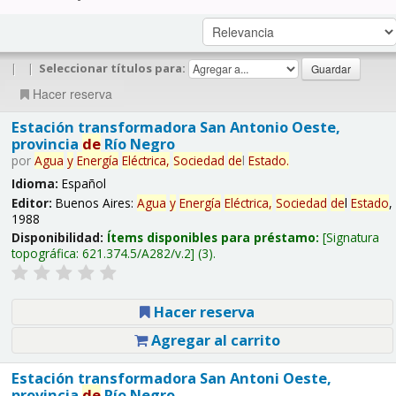
|
|
Seleccionar títulos para:
Hacer reserva
Estación transformadora San Antonio Oeste,
provincia
de
Río Negro
por
Agua
y
Energía
Eléctrica,
Sociedad
de
l
Estado
.
Idioma:
Español
Editor:
Buenos Aires:
Agua
y
Energía
Eléctrica,
Sociedad
de
l
Estado
,
1988
Disponibilidad:
Ítems disponibles para préstamo:
Signatura
topográfica:
621.374.5/A282/v.2
(3).
Hacer reserva
Agregar al carrito
Estación transformadora San Antoni Oeste,
provincia
de
Río Negro