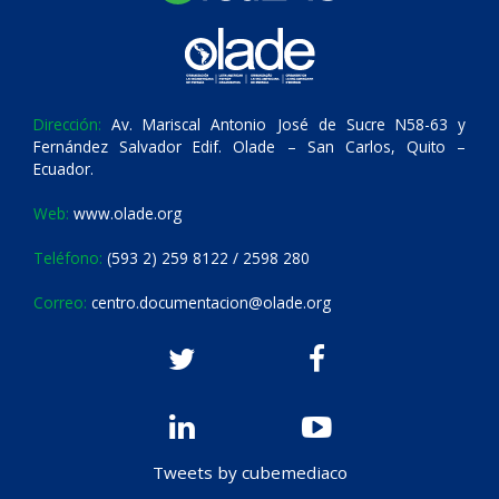
Dirección:
Av. Mariscal Antonio José de Sucre N58-63 y
Fernández Salvador Edif. Olade – San Carlos, Quito –
Ecuador.
Web:
www.olade.org
Teléfono:
(593 2) 259 8122 / 2598 280
Correo:
centro.documentacion@olade.org
Tweets by cubemediaco