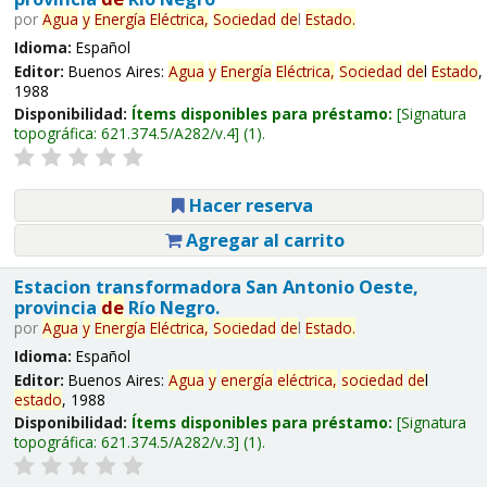
por
Agua
y
Energía
Eléctrica,
Sociedad
de
l
Estado
.
Idioma:
Español
Editor:
Buenos Aires:
Agua
y
Energía
Eléctrica,
Sociedad
de
l
Estado
,
1988
Disponibilidad:
Ítems disponibles para préstamo:
Signatura
topográfica:
621.374.5/A282/v.4
(1).
Hacer reserva
Agregar al carrito
Estacion transformadora San Antonio Oeste,
provincia
de
Río Negro.
por
Agua
y
Energía
Eléctrica,
Sociedad
de
l
Estado
.
Idioma:
Español
Editor:
Buenos Aires:
Agua
y
energía
eléctrica,
sociedad
de
l
estado
, 1988
Disponibilidad:
Ítems disponibles para préstamo:
Signatura
topográfica:
621.374.5/A282/v.3
(1).