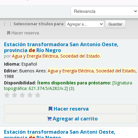
|
|
Seleccionar títulos para:
Hacer reserva
Estación transformadora San Antonio Oeste,
provincia
de
Río Negro
por
Agua
y
Energía
Eléctrica,
Sociedad
de
l
Estado
.
Idioma:
Español
Editor:
Buenos Aires:
Agua
y
Energía
Eléctrica,
Sociedad
de
l
Estado
,
1988
Disponibilidad:
Ítems disponibles para préstamo:
Signatura
topográfica:
621.374.5/A282/v.2
(3).
Hacer reserva
Agregar al carrito
Estación transformadora San Antoni Oeste,
provincia
de
Río Negro