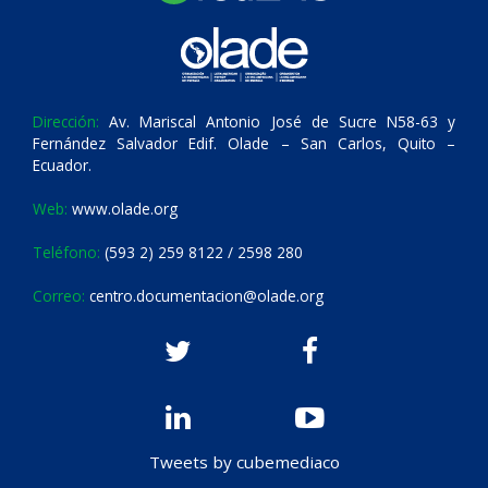
Dirección:
Av. Mariscal Antonio José de Sucre N58-63 y
Fernández Salvador Edif. Olade – San Carlos, Quito –
Ecuador.
Web:
www.olade.org
Teléfono:
(593 2) 259 8122 / 2598 280
Correo:
centro.documentacion@olade.org
Tweets by cubemediaco