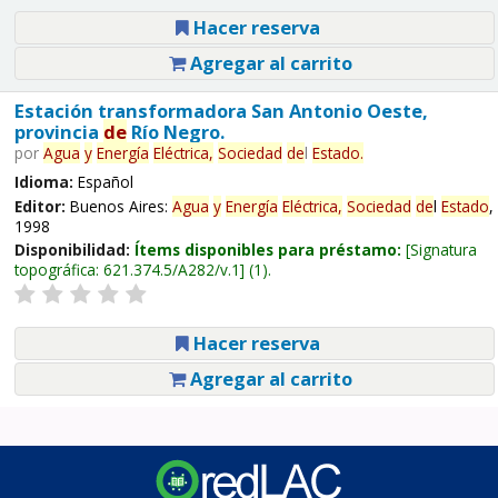
Hacer reserva
Agregar al carrito
Estación transformadora San Antonio Oeste,
provincia
de
Río Negro.
por
Agua
y
Energía
Eléctrica,
Sociedad
de
l
Estado
.
Idioma:
Español
Editor:
Buenos Aires:
Agua
y
Energía
Eléctrica,
Sociedad
de
l
Estado
,
1998
Disponibilidad:
Ítems disponibles para préstamo:
Signatura
topográfica:
621.374.5/A282/v.1
(1).
Hacer reserva
Agregar al carrito