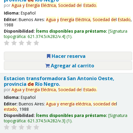
por
Agua
y
Energía
Eléctrica,
Sociedad
de
l
Estado
.
Idioma:
Español
Editor:
Buenos Aires:
Agua
y
Energía
Eléctrica,
Sociedad
de
l
Estado
,
1988
Disponibilidad:
Ítems disponibles para préstamo:
Signatura
topográfica:
621.374.5/A282/v.4
(1).
Hacer reserva
Agregar al carrito
Estacion transformadora San Antonio Oeste,
provincia
de
Río Negro.
por
Agua
y
Energía
Eléctrica,
Sociedad
de
l
Estado
.
Idioma:
Español
Editor:
Buenos Aires:
Agua
y
energía
eléctrica,
sociedad
de
l
estado
, 1988
Disponibilidad:
Ítems disponibles para préstamo:
Signatura
topográfica:
621.374.5/A282/v.3
(1).