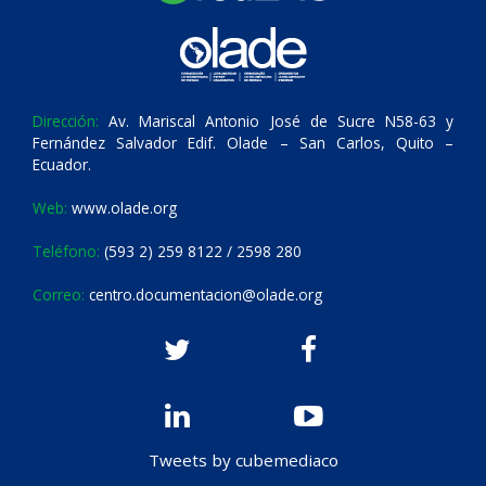
Dirección:
Av. Mariscal Antonio José de Sucre N58-63 y
Fernández Salvador Edif. Olade – San Carlos, Quito –
Ecuador.
Web:
www.olade.org
Teléfono:
(593 2) 259 8122 / 2598 280
Correo:
centro.documentacion@olade.org
Tweets by cubemediaco