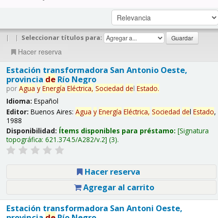
|
|
Seleccionar títulos para:
Hacer reserva
Estación transformadora San Antonio Oeste,
provincia
de
Río Negro
por
Agua
y
Energía
Eléctrica,
Sociedad
de
l
Estado
.
Idioma:
Español
Editor:
Buenos Aires:
Agua
y
Energía
Eléctrica,
Sociedad
de
l
Estado
,
1988
Disponibilidad:
Ítems disponibles para préstamo:
Signatura
topográfica:
621.374.5/A282/v.2
(3).
Hacer reserva
Agregar al carrito
Estación transformadora San Antoni Oeste,
provincia
de
Río Negro