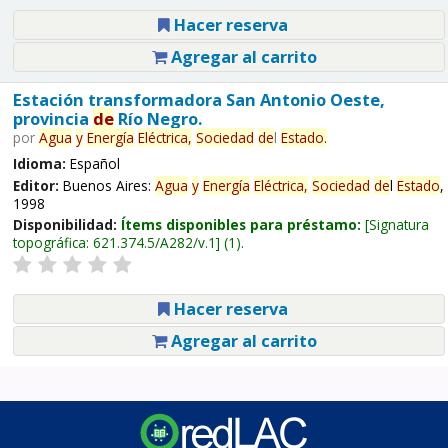
Hacer reserva
Agregar al carrito
Estación transformadora San Antonio Oeste,
provincia
de
Río Negro.
por
Agua
y
Energía
Eléctrica,
Sociedad
de
l
Estado
.
Idioma:
Español
Editor:
Buenos Aires:
Agua
y
Energía
Eléctrica,
Sociedad
de
l
Estado
,
1998
Disponibilidad:
Ítems disponibles para préstamo:
Signatura
topográfica:
621.374.5/A282/v.1
(1).
Hacer reserva
Agregar al carrito