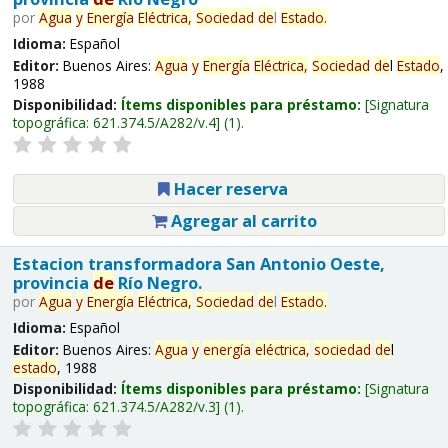
por
Agua
y
Energía
Eléctrica,
Sociedad
de
l
Estado
.
Idioma:
Español
Editor:
Buenos Aires:
Agua
y
Energía
Eléctrica,
Sociedad
de
l
Estado
,
1988
Disponibilidad:
Ítems disponibles para préstamo:
Signatura
topográfica:
621.374.5/A282/v.4
(1).
Hacer reserva
Agregar al carrito
Estacion transformadora San Antonio Oeste,
provincia
de
Río Negro.
por
Agua
y
Energía
Eléctrica,
Sociedad
de
l
Estado
.
Idioma:
Español
Editor:
Buenos Aires:
Agua
y
energía
eléctrica,
sociedad
de
l
estado
, 1988
Disponibilidad:
Ítems disponibles para préstamo:
Signatura
topográfica:
621.374.5/A282/v.3
(1).