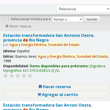
|
|
Seleccionar títulos para:
Hacer reserva
Estación transformadora San Antonio Oeste,
provincia
de
Río Negro
por
Agua
y
Energía
Eléctrica,
Sociedad
de
l
Estado
.
Idioma:
Español
Editor:
Buenos Aires:
Agua
y
Energía
Eléctrica,
Sociedad
de
l
Estado
,
1988
Disponibilidad:
Ítems disponibles para préstamo:
Signatura
topográfica:
621.374.5/A282/v.2
(3).
Hacer reserva
Agregar al carrito
Estación transformadora San Antoni Oeste,
provincia
de
Río Negro