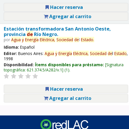
Hacer reserva
Agregar al carrito
Estación transformadora San Antonio Oeste,
provincia
de
Río Negro.
por
Agua
y
Energía
Eléctrica,
Sociedad
de
l
Estado
.
Idioma:
Español
Editor:
Buenos Aires:
Agua
y
Energía
Eléctrica,
Sociedad
de
l
Estado
,
1998
Disponibilidad:
Ítems disponibles para préstamo:
Signatura
topográfica:
621.374.5/A282/v.1
(1).
Hacer reserva
Agregar al carrito