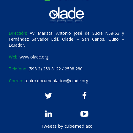
Dirección:
Av. Mariscal Antonio José de Sucre N58-63 y
Fernández Salvador Edif. Olade – San Carlos, Quito –
Ecuador.
Web:
www.olade.org
Teléfono:
(593 2) 259 8122 / 2598 280
Correo:
centro.documentacion@olade.org
Tweets by cubemediaco