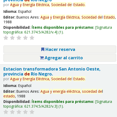
por
Agua
y
Energía
Eléctrica,
Sociedad
de
l
Estado
.
Idioma:
Español
Editor:
Buenos Aires:
Agua
y
Energía
Eléctrica,
Sociedad
de
l
Estado
,
1988
Disponibilidad:
Ítems disponibles para préstamo:
Signatura
topográfica:
621.374.5/A282/v.4
(1).
Hacer reserva
Agregar al carrito
Estacion transformadora San Antonio Oeste,
provincia
de
Río Negro.
por
Agua
y
Energía
Eléctrica,
Sociedad
de
l
Estado
.
Idioma:
Español
Editor:
Buenos Aires:
Agua
y
energía
eléctrica,
sociedad
de
l
estado
, 1988
Disponibilidad:
Ítems disponibles para préstamo:
Signatura
topográfica:
621.374.5/A282/v.3
(1).