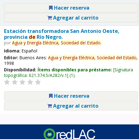
Hacer reserva
Agregar al carrito
Estación transformadora San Antonio Oeste,
provincia
de
Río Negro.
por
Agua
y
Energía
Eléctrica,
Sociedad
de
l
Estado
.
Idioma:
Español
Editor:
Buenos Aires:
Agua
y
Energía
Eléctrica,
Sociedad
de
l
Estado
,
1998
Disponibilidad:
Ítems disponibles para préstamo:
Signatura
topográfica:
621.374.5/A282/v.1
(1).
Hacer reserva
Agregar al carrito