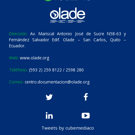
Dirección:
Av. Mariscal Antonio José de Sucre N58-63 y
Fernández Salvador Edif. Olade – San Carlos, Quito –
Ecuador.
Web:
www.olade.org
Teléfono:
(593 2) 259 8122 / 2598 280
Correo:
centro.documentacion@olade.org
Tweets by cubemediaco