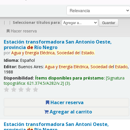
|
|
Seleccionar títulos para:
Hacer reserva
Estación transformadora San Antonio Oeste,
provincia
de
Río Negro
por
Agua
y
Energía
Eléctrica,
Sociedad
de
l
Estado
.
Idioma:
Español
Editor:
Buenos Aires:
Agua
y
Energía
Eléctrica,
Sociedad
de
l
Estado
,
1988
Disponibilidad:
Ítems disponibles para préstamo:
Signatura
topográfica:
621.374.5/A282/v.2
(3).
Hacer reserva
Agregar al carrito
Estación transformadora San Antoni Oeste,
provincia
de
Río Negro