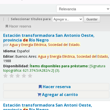
|
|
Seleccionar títulos para:
Hacer reserva
Estación transformadora San Antonio Oeste,
provincia
de
Río Negro
por
Agua
y
Energía
Eléctrica,
Sociedad
de
l
Estado
.
Idioma:
Español
Editor:
Buenos Aires:
Agua
y
Energía
Eléctrica,
Sociedad
de
l
Estado
,
1988
Disponibilidad:
Ítems disponibles para préstamo:
Signatura
topográfica:
621.374.5/A282/v.2
(3).
Hacer reserva
Agregar al carrito
Estación transformadora San Antoni Oeste,
provincia
de
Río Negro