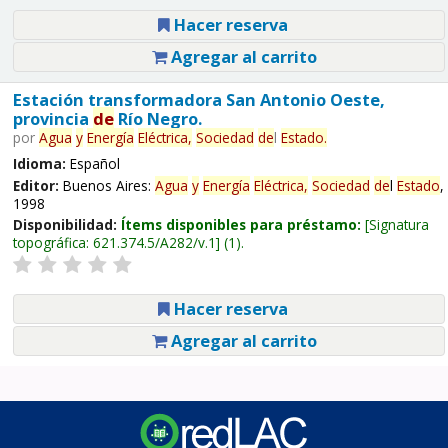
Hacer reserva
Agregar al carrito
Estación transformadora San Antonio Oeste,
provincia
de
Río Negro.
por
Agua
y
Energía
Eléctrica,
Sociedad
de
l
Estado
.
Idioma:
Español
Editor:
Buenos Aires:
Agua
y
Energía
Eléctrica,
Sociedad
de
l
Estado
,
1998
Disponibilidad:
Ítems disponibles para préstamo:
Signatura
topográfica:
621.374.5/A282/v.1
(1).
Hacer reserva
Agregar al carrito