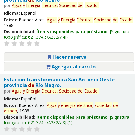
por
Agua
y
Energía
Eléctrica,
Sociedad
de
l
Estado
.
Idioma:
Español
Editor:
Buenos Aires:
Agua
y
Energía
Eléctrica,
Sociedad
de
l
Estado
,
1988
Disponibilidad:
Ítems disponibles para préstamo:
Signatura
topográfica:
621.374.5/A282/v.4
(1).
Hacer reserva
Agregar al carrito
Estacion transformadora San Antonio Oeste,
provincia
de
Río Negro.
por
Agua
y
Energía
Eléctrica,
Sociedad
de
l
Estado
.
Idioma:
Español
Editor:
Buenos Aires:
Agua
y
energía
eléctrica,
sociedad
de
l
estado
, 1988
Disponibilidad:
Ítems disponibles para préstamo:
Signatura
topográfica:
621.374.5/A282/v.3
(1).