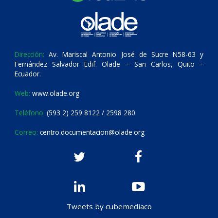
Dirección:
Av. Mariscal Antonio José de Sucre N58-63 y
Fernández Salvador Edif. Olade – San Carlos, Quito –
Ecuador.
Web:
www.olade.org
Teléfono:
(593 2) 259 8122 / 2598 280
Correo:
centro.documentacion@olade.org
Tweets by cubemediaco