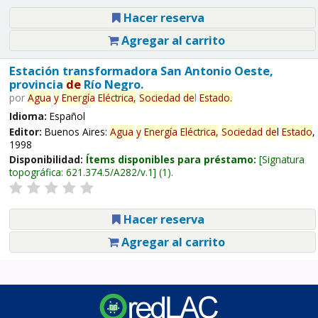
Hacer reserva
Agregar al carrito
Estación transformadora San Antonio Oeste,
provincia
de
Río Negro.
por
Agua
y
Energía
Eléctrica,
Sociedad
de
l
Estado
.
Idioma:
Español
Editor:
Buenos Aires:
Agua
y
Energía
Eléctrica,
Sociedad
de
l
Estado
,
1998
Disponibilidad:
Ítems disponibles para préstamo:
Signatura
topográfica:
621.374.5/A282/v.1
(1).
Hacer reserva
Agregar al carrito