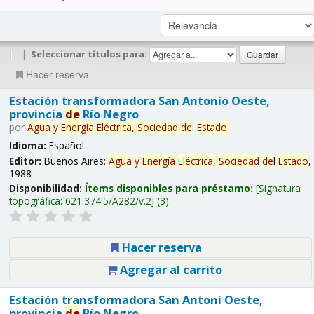
|
|
Seleccionar títulos para:
Hacer reserva
Estación transformadora San Antonio Oeste,
provincia
de
Río Negro
por
Agua
y
Energía
Eléctrica,
Sociedad
de
l
Estado
.
Idioma:
Español
Editor:
Buenos Aires:
Agua
y
Energía
Eléctrica,
Sociedad
de
l
Estado
,
1988
Disponibilidad:
Ítems disponibles para préstamo:
Signatura
topográfica:
621.374.5/A282/v.2
(3).
Hacer reserva
Agregar al carrito
Estación transformadora San Antoni Oeste,
provincia
de
Río Negro