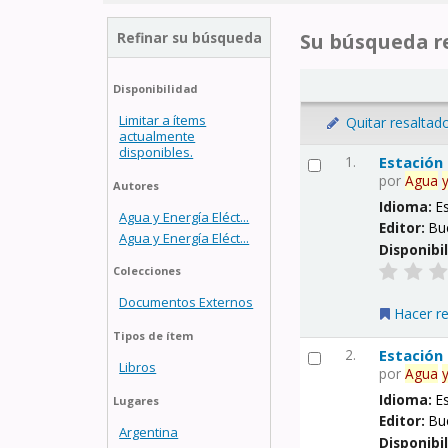
Refinar su búsqueda
Su búsqueda re
Disponibilidad
Limitar a ítems
Quitar resaltad
actualmente
disponibles.
1.
Estación
por
Agua
Autores
Idioma:
E
Agua y Energía Eléct...
Editor:
Bu
Agua y Energía Eléct...
Disponibi
Colecciones
Documentos Externos
Hacer r
Tipos de ítem
2.
Estación
Libros
por
Agua
Idioma:
E
Lugares
Editor:
Bu
Argentina
Disponibi