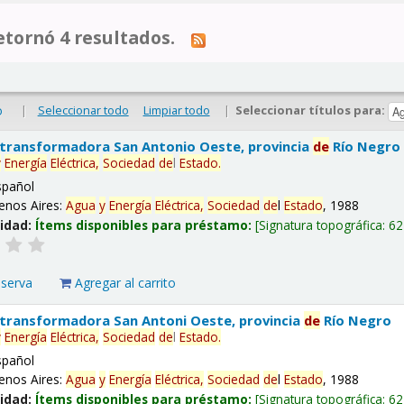
tornó 4 resultados.
|
Seleccionar todo
Limpiar todo
|
Seleccionar títulos para:
o
 transformadora San Antonio Oeste, provincia
de
Río Negro
y
Energía
Eléctrica,
Sociedad
de
l
Estado
.
spañol
enos Aires:
Agua
y
Energía
Eléctrica,
Sociedad
de
l
Estado
, 1988
lidad:
Ítems disponibles para préstamo:
Signatura topográfica:
62
eserva
Agregar al carrito
 transformadora San Antoni Oeste, provincia
de
Río Negro
y
Energía
Eléctrica,
Sociedad
de
l
Estado
.
spañol
enos Aires:
Agua
y
Energía
Eléctrica,
Sociedad
de
l
Estado
, 1988
lidad:
Ítems disponibles para préstamo:
Signatura topográfica:
62