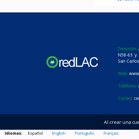
Dirección:
A
N58-63 y 
San Carlos
Web:
www.
Teléfono:
Correo:
ce
Al crear una cu
Idiomas:
Español
English
Português
Français