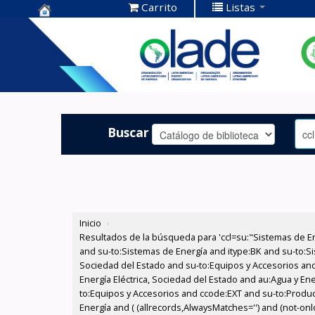
Carrito
Listas
Centro de
Documentación
OLADE -
Buscar
Inicio
›
Resultados de la búsqueda para 'ccl=su:"Sistemas de E
and su-to:Sistemas de Energía and itype:BK and su-to:Si
Sociedad del Estado and su-to:Equipos y Accesorios and
Energía Eléctrica, Sociedad del Estado and au:Agua y Ene
to:Equipos y Accesorios and ccode:EXT and su-to:Produ
Energía and ( (allrecords,AlwaysMatches='') and (not-onlo