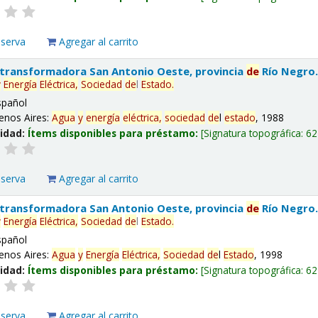
eserva
Agregar al carrito
 transformadora San Antonio Oeste, provincia
de
Río Negro
y
Energía
Eléctrica,
Sociedad
de
l
Estado
.
spañol
enos Aires:
Agua
y
energía
eléctrica,
sociedad
de
l
estado
, 1988
lidad:
Ítems disponibles para préstamo:
Signatura topográfica:
62
eserva
Agregar al carrito
 transformadora San Antonio Oeste, provincia
de
Río Negro
y
Energía
Eléctrica,
Sociedad
de
l
Estado
.
spañol
enos Aires:
Agua
y
Energía
Eléctrica,
Sociedad
de
l
Estado
, 1998
lidad:
Ítems disponibles para préstamo:
Signatura topográfica:
62
eserva
Agregar al carrito