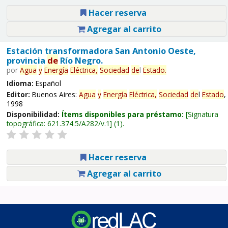
Hacer reserva
Agregar al carrito
Estación transformadora San Antonio Oeste,
provincia
de
Río Negro.
por
Agua
y
Energía
Eléctrica,
Sociedad
de
l
Estado
.
Idioma:
Español
Editor:
Buenos Aires:
Agua
y
Energía
Eléctrica,
Sociedad
de
l
Estado
,
1998
Disponibilidad:
Ítems disponibles para préstamo:
Signatura
topográfica:
621.374.5/A282/v.1
(1).
Hacer reserva
Agregar al carrito