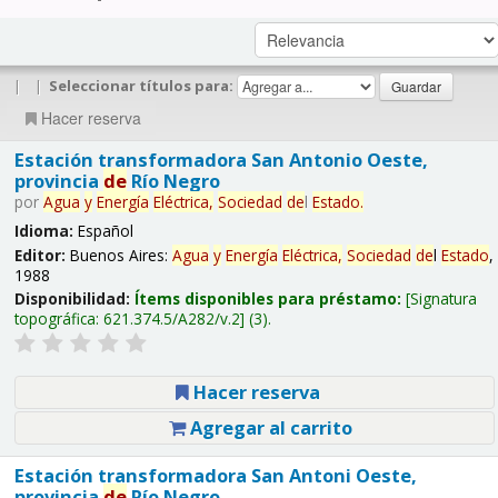
|
|
Seleccionar títulos para:
Hacer reserva
Estación transformadora San Antonio Oeste,
provincia
de
Río Negro
por
Agua
y
Energía
Eléctrica,
Sociedad
de
l
Estado
.
Idioma:
Español
Editor:
Buenos Aires:
Agua
y
Energía
Eléctrica,
Sociedad
de
l
Estado
,
1988
Disponibilidad:
Ítems disponibles para préstamo:
Signatura
topográfica:
621.374.5/A282/v.2
(3).
Hacer reserva
Agregar al carrito
Estación transformadora San Antoni Oeste,
provincia
de
Río Negro