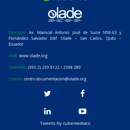
Dirección:
Av. Mariscal Antonio José de Sucre N58-63 y
Fernández Salvador Edif. Olade – San Carlos, Quito –
Ecuador.
Web:
www.olade.org
Teléfono:
(593 2) 259 8122 / 2598 280
Correo:
centro.documentacion@olade.org
Tweets by cubemediaco