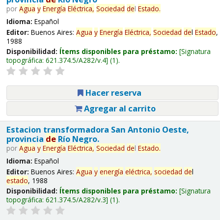
por
Agua
y
Energía
Eléctrica,
Sociedad
de
l
Estado
.
Idioma:
Español
Editor:
Buenos Aires:
Agua
y
Energía
Eléctrica,
Sociedad
de
l
Estado
,
1988
Disponibilidad:
Ítems disponibles para préstamo:
Signatura
topográfica:
621.374.5/A282/v.4
(1).
Hacer reserva
Agregar al carrito
Estacion transformadora San Antonio Oeste,
provincia
de
Río Negro.
por
Agua
y
Energía
Eléctrica,
Sociedad
de
l
Estado
.
Idioma:
Español
Editor:
Buenos Aires:
Agua
y
energía
eléctrica,
sociedad
de
l
estado
, 1988
Disponibilidad:
Ítems disponibles para préstamo:
Signatura
topográfica:
621.374.5/A282/v.3
(1).