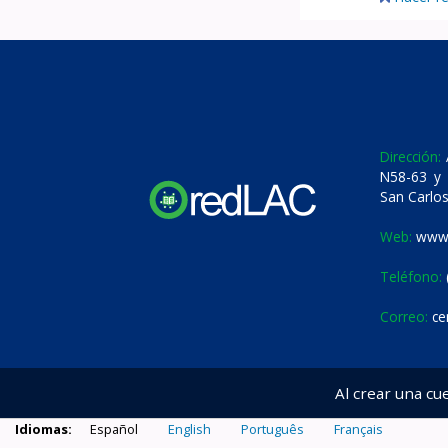
Dirección:
A
N58-63 y 
San Carlos
Web:
www.
Teléfono:
Correo:
ce
Al crear una cu
Idiomas:
Español
English
Português
Français