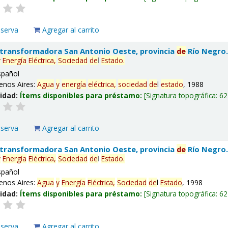
eserva
Agregar al carrito
 transformadora San Antonio Oeste, provincia
de
Río Negro
y
Energía
Eléctrica,
Sociedad
de
l
Estado
.
spañol
enos Aires:
Agua
y
energía
eléctrica,
sociedad
de
l
estado
, 1988
lidad:
Ítems disponibles para préstamo:
Signatura topográfica:
62
eserva
Agregar al carrito
 transformadora San Antonio Oeste, provincia
de
Río Negro
y
Energía
Eléctrica,
Sociedad
de
l
Estado
.
spañol
enos Aires:
Agua
y
Energía
Eléctrica,
Sociedad
de
l
Estado
, 1998
lidad:
Ítems disponibles para préstamo:
Signatura topográfica:
62
eserva
Agregar al carrito