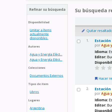
Refinar su búsqueda
Su búsqueda re
Disponibilidad
Limitar a ítems
Quitar resaltad
actualmente
disponibles.
1.
Estación
por
Agua
Autores
Idioma:
E
Agua y Energía Eléct...
Editor:
Bu
Agua y Energía Eléct...
Disponibi
Colecciones
Documentos Externos
Hacer r
Tipos de ítem
2.
Estación
Libros
por
Agua
Idioma:
E
Lugares
Editor:
Bu
Argentina
Disponibi