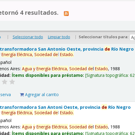
tornó 4 resultados.
|
Seleccionar todo
Limpiar todo
|
Seleccionar títulos para:
o
 transformadora San Antonio Oeste, provincia
de
Río Negro
y
Energía
Eléctrica,
Sociedad
de
l
Estado
.
spañol
enos Aires:
Agua
y
Energía
Eléctrica,
Sociedad
de
l
Estado
, 1988
lidad:
Ítems disponibles para préstamo:
Signatura topográfica:
62
eserva
Agregar al carrito
 transformadora San Antoni Oeste, provincia
de
Río Negro
y
Energía
Eléctrica,
Sociedad
de
l
Estado
.
spañol
enos Aires:
Agua
y
Energía
Eléctrica,
Sociedad
de
l
Estado
, 1988
lidad:
Ítems disponibles para préstamo:
Signatura topográfica:
62