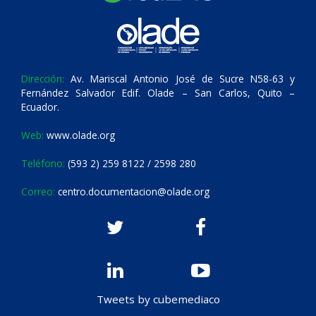
Dirección:
Av. Mariscal Antonio José de Sucre N58-63 y
Fernández Salvador Edif. Olade – San Carlos, Quito –
Ecuador.
Web:
www.olade.org
Teléfono:
(593 2) 259 8122 / 2598 280
Correo:
centro.documentacion@olade.org
Tweets by cubemediaco