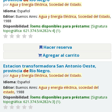
por
Agua
y
Energía
Eléctrica,
Sociedad
de
l
Estado
.
Idioma:
Español
Editor:
Buenos Aires:
Agua
y
Energía
Eléctrica,
Sociedad
de
l
Estado
,
1988
Disponibilidad:
Ítems disponibles para préstamo:
Signatura
topográfica:
621.374.5/A282/v.4
(1).
Hacer reserva
Agregar al carrito
Estacion transformadora San Antonio Oeste,
provincia
de
Río Negro.
por
Agua
y
Energía
Eléctrica,
Sociedad
de
l
Estado
.
Idioma:
Español
Editor:
Buenos Aires:
Agua
y
energía
eléctrica,
sociedad
de
l
estado
, 1988
Disponibilidad:
Ítems disponibles para préstamo:
Signatura
topográfica:
621.374.5/A282/v.3
(1).