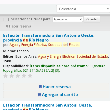
|
|
Seleccionar títulos para:
Hacer reserva
Estación transformadora San Antonio Oeste,
provincia
de
Río Negro
por
Agua
y
Energía
Eléctrica,
Sociedad
de
l
Estado
.
Idioma:
Español
Editor:
Buenos Aires:
Agua
y
Energía
Eléctrica,
Sociedad
de
l
Estado
,
1988
Disponibilidad:
Ítems disponibles para préstamo:
Signatura
topográfica:
621.374.5/A282/v.2
(3).
Hacer reserva
Agregar al carrito
Estación transformadora San Antoni Oeste,
provincia
de
Río Negro