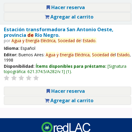
Hacer reserva
Agregar al carrito
Estación transformadora San Antonio Oeste,
provincia
de
Río Negro.
por
Agua
y
Energía
Eléctrica,
Sociedad
de
l
Estado
.
Idioma:
Español
Editor:
Buenos Aires:
Agua
y
Energía
Eléctrica,
Sociedad
de
l
Estado
,
1998
Disponibilidad:
Ítems disponibles para préstamo:
Signatura
topográfica:
621.374.5/A282/v.1
(1).
Hacer reserva
Agregar al carrito