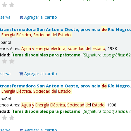
eserva
Agregar al carrito
 transformadora San Antonio Oeste, provincia
de
Río Negro
y
Energía
Eléctrica,
Sociedad
de
l
Estado
.
spañol
enos Aires:
Agua
y
energía
eléctrica,
sociedad
de
l
estado
, 1988
lidad:
Ítems disponibles para préstamo:
Signatura topográfica:
62
eserva
Agregar al carrito
 transformadora San Antonio Oeste, provincia
de
Río Negro
y
Energía
Eléctrica,
Sociedad
de
l
Estado
.
spañol
enos Aires:
Agua
y
Energía
Eléctrica,
Sociedad
de
l
Estado
, 1998
lidad:
Ítems disponibles para préstamo:
Signatura topográfica:
62
eserva
Agregar al carrito