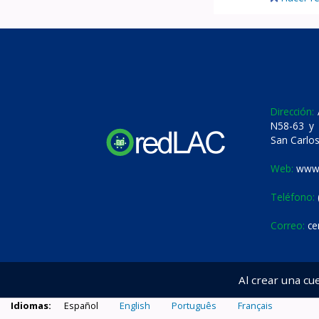
Dirección:
A
N58-63 y 
San Carlos
Web:
www.
Teléfono:
Correo:
ce
Al crear una cu
Idiomas:
Español
English
Português
Français