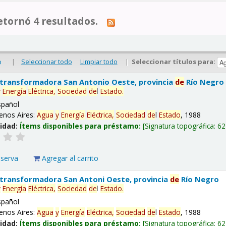
tornó 4 resultados.
|
Seleccionar todo
Limpiar todo
|
Seleccionar títulos para:
o
 transformadora San Antonio Oeste, provincia
de
Río Negro
y
Energía
Eléctrica,
Sociedad
de
l
Estado
.
spañol
enos Aires:
Agua
y
Energía
Eléctrica,
Sociedad
de
l
Estado
, 1988
lidad:
Ítems disponibles para préstamo:
Signatura topográfica:
62
eserva
Agregar al carrito
 transformadora San Antoni Oeste, provincia
de
Río Negro
y
Energía
Eléctrica,
Sociedad
de
l
Estado
.
spañol
enos Aires:
Agua
y
Energía
Eléctrica,
Sociedad
de
l
Estado
, 1988
lidad:
Ítems disponibles para préstamo:
Signatura topográfica:
62