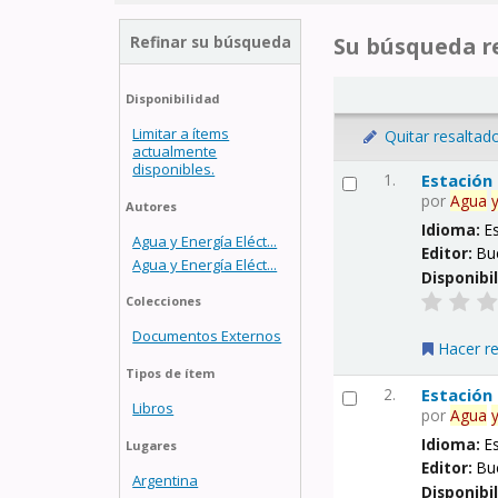
Refinar su búsqueda
Su búsqueda re
Disponibilidad
Limitar a ítems
Quitar resaltad
actualmente
disponibles.
1.
Estación
por
Agua
Autores
Idioma:
E
Agua y Energía Eléct...
Editor:
Bu
Agua y Energía Eléct...
Disponibi
Colecciones
Documentos Externos
Hacer r
Tipos de ítem
2.
Estación
Libros
por
Agua
Idioma:
E
Lugares
Editor:
Bu
Argentina
Disponibi