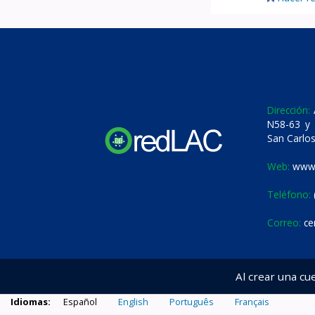
Dirección:
A
N58-63 y 
San Carlos
Web:
www.
Teléfono:
Correo:
ce
Al crear una cu
Idiomas:
Español
English
Português
Français