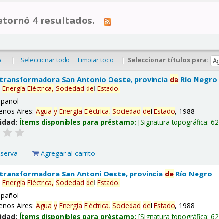
tornó 4 resultados.
|
Seleccionar todo
Limpiar todo
|
Seleccionar títulos para:
o
 transformadora San Antonio Oeste, provincia
de
Río Negro
y
Energía
Eléctrica,
Sociedad
de
l
Estado
.
spañol
enos Aires:
Agua
y
Energía
Eléctrica,
Sociedad
de
l
Estado
, 1988
lidad:
Ítems disponibles para préstamo:
Signatura topográfica:
62
eserva
Agregar al carrito
 transformadora San Antoni Oeste, provincia
de
Río Negro
y
Energía
Eléctrica,
Sociedad
de
l
Estado
.
spañol
enos Aires:
Agua
y
Energía
Eléctrica,
Sociedad
de
l
Estado
, 1988
lidad:
Ítems disponibles para préstamo:
Signatura topográfica:
62