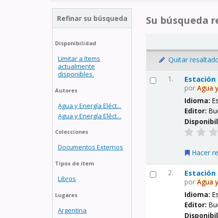
Refinar su búsqueda
Su búsqueda re
Disponibilidad
Limitar a ítems
Quitar resaltad
actualmente
disponibles.
1.
Estación
por
Agua
Autores
Idioma:
E
Agua y Energía Eléct...
Editor:
Bu
Agua y Energía Eléct...
Disponibi
Colecciones
Documentos Externos
Hacer r
Tipos de ítem
2.
Estación
Libros
por
Agua
Idioma:
E
Lugares
Editor:
Bu
Argentina
Disponibi