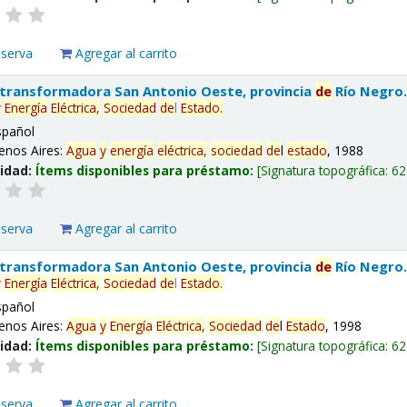
eserva
Agregar al carrito
 transformadora San Antonio Oeste, provincia
de
Río Negro
y
Energía
Eléctrica,
Sociedad
de
l
Estado
.
spañol
enos Aires:
Agua
y
energía
eléctrica,
sociedad
de
l
estado
, 1988
lidad:
Ítems disponibles para préstamo:
Signatura topográfica:
62
eserva
Agregar al carrito
 transformadora San Antonio Oeste, provincia
de
Río Negro
y
Energía
Eléctrica,
Sociedad
de
l
Estado
.
spañol
enos Aires:
Agua
y
Energía
Eléctrica,
Sociedad
de
l
Estado
, 1998
lidad:
Ítems disponibles para préstamo:
Signatura topográfica:
62
eserva
Agregar al carrito