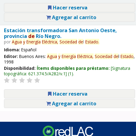
Hacer reserva
Agregar al carrito
Estación transformadora San Antonio Oeste,
provincia
de
Río Negro.
por
Agua
y
Energía
Eléctrica,
Sociedad
de
l
Estado
.
Idioma:
Español
Editor:
Buenos Aires:
Agua
y
Energía
Eléctrica,
Sociedad
de
l
Estado
,
1998
Disponibilidad:
Ítems disponibles para préstamo:
Signatura
topográfica:
621.374.5/A282/v.1
(1).
Hacer reserva
Agregar al carrito