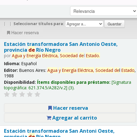
|
|
Seleccionar títulos para:
Hacer reserva
Estación transformadora San Antonio Oeste,
provincia
de
Río Negro
por
Agua
y
Energía
Eléctrica,
Sociedad
de
l
Estado
.
Idioma:
Español
Editor:
Buenos Aires:
Agua
y
Energía
Eléctrica,
Sociedad
de
l
Estado
,
1988
Disponibilidad:
Ítems disponibles para préstamo:
Signatura
topográfica:
621.374.5/A282/v.2
(3).
Hacer reserva
Agregar al carrito
Estación transformadora San Antoni Oeste,
provincia
de
Río Negro