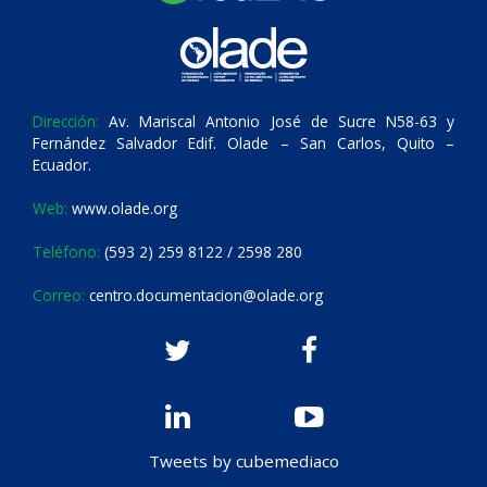
Dirección:
Av. Mariscal Antonio José de Sucre N58-63 y
Fernández Salvador Edif. Olade – San Carlos, Quito –
Ecuador.
Web:
www.olade.org
Teléfono:
(593 2) 259 8122 / 2598 280
Correo:
centro.documentacion@olade.org
Tweets by cubemediaco