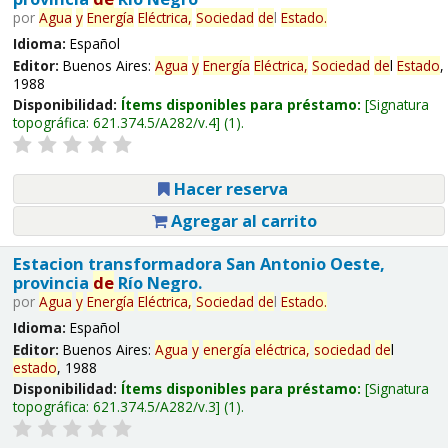
por
Agua
y
Energía
Eléctrica,
Sociedad
de
l
Estado
.
Idioma:
Español
Editor:
Buenos Aires:
Agua
y
Energía
Eléctrica,
Sociedad
de
l
Estado
,
1988
Disponibilidad:
Ítems disponibles para préstamo:
Signatura
topográfica:
621.374.5/A282/v.4
(1).
Hacer reserva
Agregar al carrito
Estacion transformadora San Antonio Oeste,
provincia
de
Río Negro.
por
Agua
y
Energía
Eléctrica,
Sociedad
de
l
Estado
.
Idioma:
Español
Editor:
Buenos Aires:
Agua
y
energía
eléctrica,
sociedad
de
l
estado
, 1988
Disponibilidad:
Ítems disponibles para préstamo:
Signatura
topográfica:
621.374.5/A282/v.3
(1).