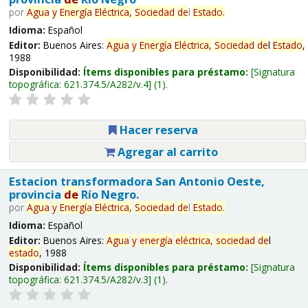
por
Agua
y
Energía
Eléctrica,
Sociedad
de
l
Estado
.
Idioma:
Español
Editor:
Buenos Aires:
Agua
y
Energía
Eléctrica,
Sociedad
de
l
Estado
,
1988
Disponibilidad:
Ítems disponibles para préstamo:
Signatura
topográfica:
621.374.5/A282/v.4
(1).
Hacer reserva
Agregar al carrito
Estacion transformadora San Antonio Oeste,
provincia
de
Río Negro.
por
Agua
y
Energía
Eléctrica,
Sociedad
de
l
Estado
.
Idioma:
Español
Editor:
Buenos Aires:
Agua
y
energía
eléctrica,
sociedad
de
l
estado
, 1988
Disponibilidad:
Ítems disponibles para préstamo:
Signatura
topográfica:
621.374.5/A282/v.3
(1).