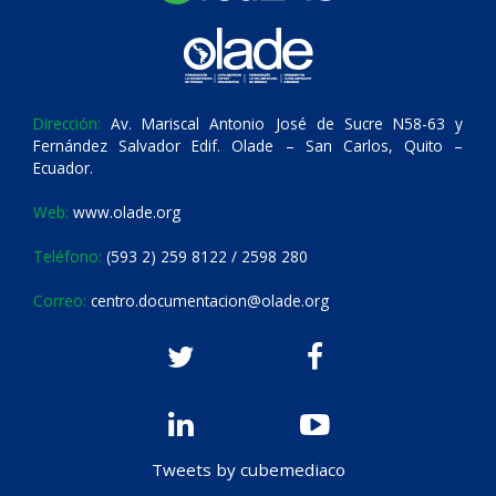
Dirección:
Av. Mariscal Antonio José de Sucre N58-63 y
Fernández Salvador Edif. Olade – San Carlos, Quito –
Ecuador.
Web:
www.olade.org
Teléfono:
(593 2) 259 8122 / 2598 280
Correo:
centro.documentacion@olade.org
Tweets by cubemediaco