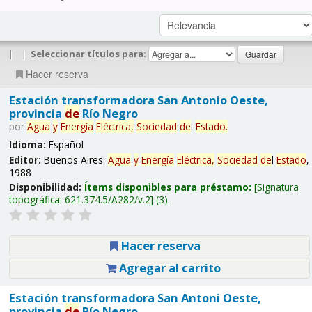
|
|
Seleccionar títulos para:
Hacer reserva
Estación transformadora San Antonio Oeste,
provincia
de
Río Negro
por
Agua
y
Energía
Eléctrica,
Sociedad
de
l
Estado
.
Idioma:
Español
Editor:
Buenos Aires:
Agua
y
Energía
Eléctrica,
Sociedad
de
l
Estado
,
1988
Disponibilidad:
Ítems disponibles para préstamo:
Signatura
topográfica:
621.374.5/A282/v.2
(3).
Hacer reserva
Agregar al carrito
Estación transformadora San Antoni Oeste,
provincia
de
Río Negro