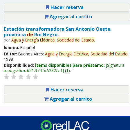
Hacer reserva
Agregar al carrito
Estación transformadora San Antonio Oeste,
provincia
de
Río Negro.
por
Agua
y
Energía
Eléctrica,
Sociedad
de
l
Estado
.
Idioma:
Español
Editor:
Buenos Aires:
Agua
y
Energía
Eléctrica,
Sociedad
de
l
Estado
,
1998
Disponibilidad:
Ítems disponibles para préstamo:
Signatura
topográfica:
621.374.5/A282/v.1
(1).
Hacer reserva
Agregar al carrito