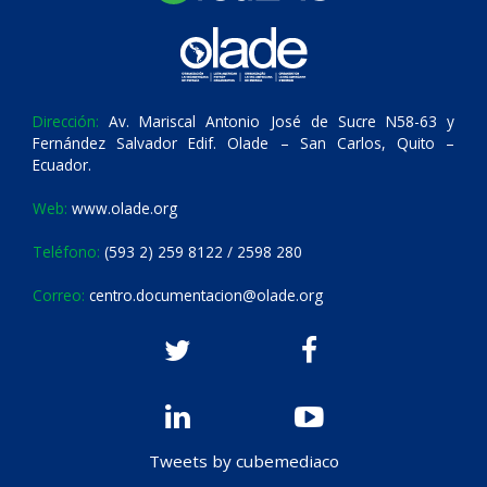
Dirección:
Av. Mariscal Antonio José de Sucre N58-63 y
Fernández Salvador Edif. Olade – San Carlos, Quito –
Ecuador.
Web:
www.olade.org
Teléfono:
(593 2) 259 8122 / 2598 280
Correo:
centro.documentacion@olade.org
Tweets by cubemediaco