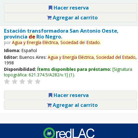
Hacer reserva
Agregar al carrito
Estación transformadora San Antonio Oeste,
provincia
de
Río Negro.
por
Agua
y
Energía
Eléctrica,
Sociedad
de
l
Estado
.
Idioma:
Español
Editor:
Buenos Aires:
Agua
y
Energía
Eléctrica,
Sociedad
de
l
Estado
,
1998
Disponibilidad:
Ítems disponibles para préstamo:
Signatura
topográfica:
621.374.5/A282/v.1
(1).
Hacer reserva
Agregar al carrito