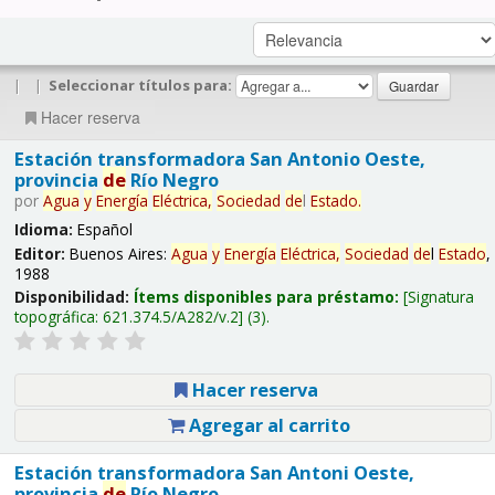
|
|
Seleccionar títulos para:
Hacer reserva
Estación transformadora San Antonio Oeste,
provincia
de
Río Negro
por
Agua
y
Energía
Eléctrica,
Sociedad
de
l
Estado
.
Idioma:
Español
Editor:
Buenos Aires:
Agua
y
Energía
Eléctrica,
Sociedad
de
l
Estado
,
1988
Disponibilidad:
Ítems disponibles para préstamo:
Signatura
topográfica:
621.374.5/A282/v.2
(3).
Hacer reserva
Agregar al carrito
Estación transformadora San Antoni Oeste,
provincia
de
Río Negro