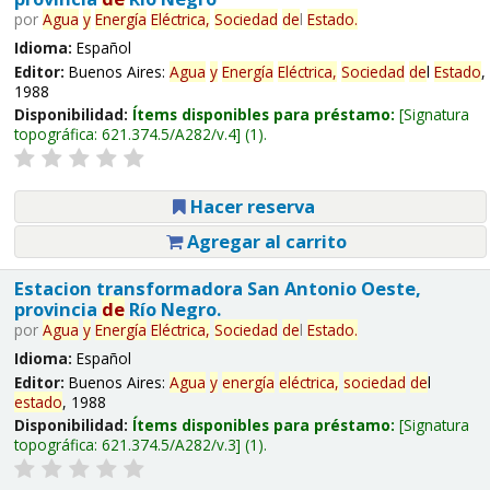
por
Agua
y
Energía
Eléctrica,
Sociedad
de
l
Estado
.
Idioma:
Español
Editor:
Buenos Aires:
Agua
y
Energía
Eléctrica,
Sociedad
de
l
Estado
,
1988
Disponibilidad:
Ítems disponibles para préstamo:
Signatura
topográfica:
621.374.5/A282/v.4
(1).
Hacer reserva
Agregar al carrito
Estacion transformadora San Antonio Oeste,
provincia
de
Río Negro.
por
Agua
y
Energía
Eléctrica,
Sociedad
de
l
Estado
.
Idioma:
Español
Editor:
Buenos Aires:
Agua
y
energía
eléctrica,
sociedad
de
l
estado
, 1988
Disponibilidad:
Ítems disponibles para préstamo:
Signatura
topográfica:
621.374.5/A282/v.3
(1).