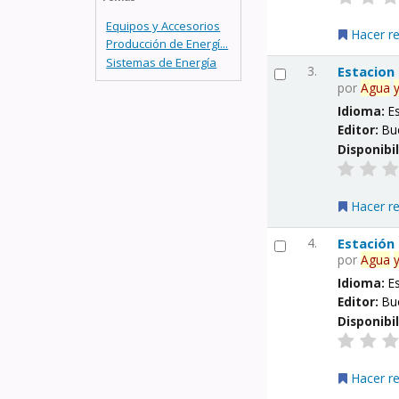
Equipos y Accesorios
Hacer r
Producción de Energí...
Sistemas de Energía
3.
Estacion
por
Agua
Idioma:
E
Editor:
Bu
Disponibi
Hacer r
4.
Estación
por
Agua
Idioma:
E
Editor:
Bu
Disponibi
Hacer r