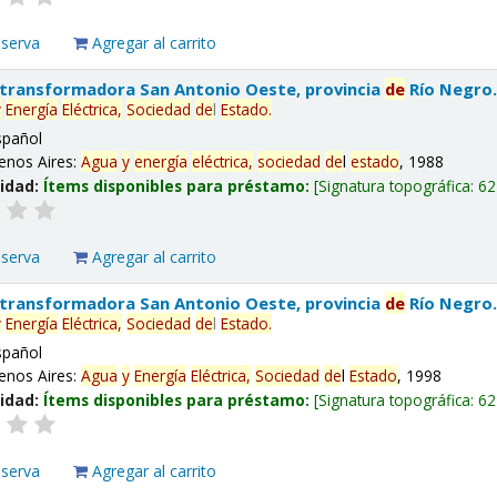
eserva
Agregar al carrito
 transformadora San Antonio Oeste, provincia
de
Río Negro
y
Energía
Eléctrica,
Sociedad
de
l
Estado
.
spañol
enos Aires:
Agua
y
energía
eléctrica,
sociedad
de
l
estado
, 1988
lidad:
Ítems disponibles para préstamo:
Signatura topográfica:
62
eserva
Agregar al carrito
 transformadora San Antonio Oeste, provincia
de
Río Negro
y
Energía
Eléctrica,
Sociedad
de
l
Estado
.
spañol
enos Aires:
Agua
y
Energía
Eléctrica,
Sociedad
de
l
Estado
, 1998
lidad:
Ítems disponibles para préstamo:
Signatura topográfica:
62
eserva
Agregar al carrito