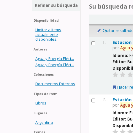
Refinar su búsqueda
Su búsqueda re
Disponibilidad
Limitar a ítems
Quitar resaltad
actualmente
disponibles.
1.
Estación
por
Agua
Autores
Idioma:
E
Agua y Energía Eléct...
Editor:
Bu
Agua y Energía Eléct...
Disponibi
Colecciones
Documentos Externos
Hacer r
Tipos de ítem
2.
Estación
Libros
por
Agua
Idioma:
E
Lugares
Editor:
Bu
Argentina
Disponibi
Temas