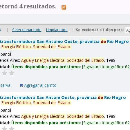
tornó 4 resultados.
|
Seleccionar todo
Limpiar todo
|
Seleccionar títulos para:
o
 transformadora San Antonio Oeste, provincia
de
Río Negro
y
Energía
Eléctrica,
Sociedad
de
l
Estado
.
spañol
enos Aires:
Agua
y
Energía
Eléctrica,
Sociedad
de
l
Estado
, 1988
lidad:
Ítems disponibles para préstamo:
Signatura topográfica:
62
eserva
Agregar al carrito
 transformadora San Antoni Oeste, provincia
de
Río Negro
y
Energía
Eléctrica,
Sociedad
de
l
Estado
.
spañol
enos Aires:
Agua
y
Energía
Eléctrica,
Sociedad
de
l
Estado
, 1988
lidad:
Ítems disponibles para préstamo:
Signatura topográfica:
62