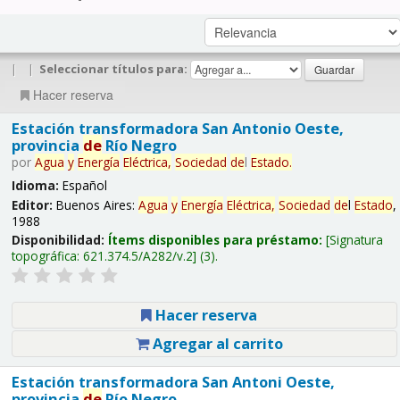
|
|
Seleccionar títulos para:
Hacer reserva
Estación transformadora San Antonio Oeste,
provincia
de
Río Negro
por
Agua
y
Energía
Eléctrica,
Sociedad
de
l
Estado
.
Idioma:
Español
Editor:
Buenos Aires:
Agua
y
Energía
Eléctrica,
Sociedad
de
l
Estado
,
1988
Disponibilidad:
Ítems disponibles para préstamo:
Signatura
topográfica:
621.374.5/A282/v.2
(3).
Hacer reserva
Agregar al carrito
Estación transformadora San Antoni Oeste,
provincia
de
Río Negro