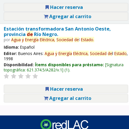
Hacer reserva
Agregar al carrito
Estación transformadora San Antonio Oeste,
provincia
de
Río Negro.
por
Agua
y
Energía
Eléctrica,
Sociedad
de
l
Estado
.
Idioma:
Español
Editor:
Buenos Aires:
Agua
y
Energía
Eléctrica,
Sociedad
de
l
Estado
,
1998
Disponibilidad:
Ítems disponibles para préstamo:
Signatura
topográfica:
621.374.5/A282/v.1
(1).
Hacer reserva
Agregar al carrito