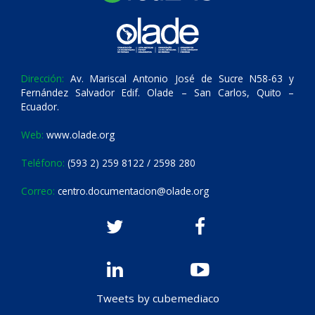
Dirección:
Av. Mariscal Antonio José de Sucre N58-63 y
Fernández Salvador Edif. Olade – San Carlos, Quito –
Ecuador.
Web:
www.olade.org
Teléfono:
(593 2) 259 8122 / 2598 280
Correo:
centro.documentacion@olade.org
Tweets by cubemediaco