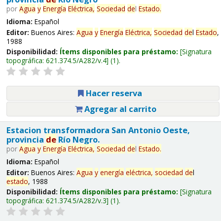
por
Agua
y
Energía
Eléctrica,
Sociedad
de
l
Estado
.
Idioma:
Español
Editor:
Buenos Aires:
Agua
y
Energía
Eléctrica,
Sociedad
de
l
Estado
,
1988
Disponibilidad:
Ítems disponibles para préstamo:
Signatura
topográfica:
621.374.5/A282/v.4
(1).
Hacer reserva
Agregar al carrito
Estacion transformadora San Antonio Oeste,
provincia
de
Río Negro.
por
Agua
y
Energía
Eléctrica,
Sociedad
de
l
Estado
.
Idioma:
Español
Editor:
Buenos Aires:
Agua
y
energía
eléctrica,
sociedad
de
l
estado
, 1988
Disponibilidad:
Ítems disponibles para préstamo:
Signatura
topográfica:
621.374.5/A282/v.3
(1).