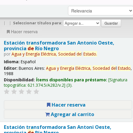
|
|
Seleccionar títulos para:
Hacer reserva
Estación transformadora San Antonio Oeste,
provincia
de
Río Negro
por
Agua
y
Energía
Eléctrica,
Sociedad
de
l
Estado
.
Idioma:
Español
Editor:
Buenos Aires:
Agua
y
Energía
Eléctrica,
Sociedad
de
l
Estado
,
1988
Disponibilidad:
Ítems disponibles para préstamo:
Signatura
topográfica:
621.374.5/A282/v.2
(3).
Hacer reserva
Agregar al carrito
Estación transformadora San Antoni Oeste,
provincia
de
Río Negro