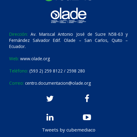
Dirección:
Av. Mariscal Antonio José de Sucre N58-63 y
Fernández Salvador Edif. Olade – San Carlos, Quito –
Ecuador.
Web:
www.olade.org
Teléfono:
(593 2) 259 8122 / 2598 280
Correo:
centro.documentacion@olade.org
Tweets by cubemediaco