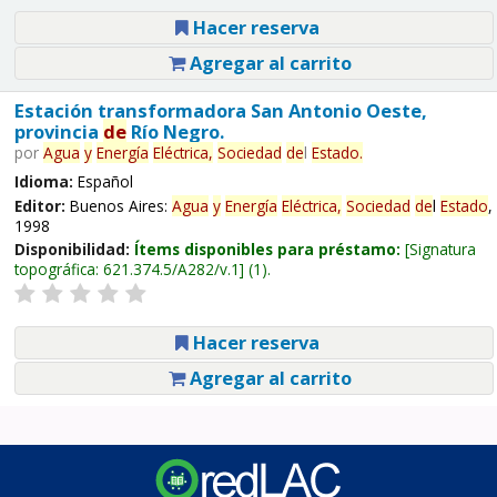
Hacer reserva
Agregar al carrito
Estación transformadora San Antonio Oeste,
provincia
de
Río Negro.
por
Agua
y
Energía
Eléctrica,
Sociedad
de
l
Estado
.
Idioma:
Español
Editor:
Buenos Aires:
Agua
y
Energía
Eléctrica,
Sociedad
de
l
Estado
,
1998
Disponibilidad:
Ítems disponibles para préstamo:
Signatura
topográfica:
621.374.5/A282/v.1
(1).
Hacer reserva
Agregar al carrito