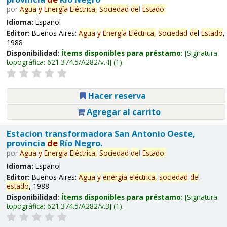
por
Agua
y
Energía
Eléctrica,
Sociedad
de
l
Estado
.
Idioma:
Español
Editor:
Buenos Aires:
Agua
y
Energía
Eléctrica,
Sociedad
de
l
Estado
,
1988
Disponibilidad:
Ítems disponibles para préstamo:
Signatura
topográfica:
621.374.5/A282/v.4
(1).
Hacer reserva
Agregar al carrito
Estacion transformadora San Antonio Oeste,
provincia
de
Río Negro.
por
Agua
y
Energía
Eléctrica,
Sociedad
de
l
Estado
.
Idioma:
Español
Editor:
Buenos Aires:
Agua
y
energía
eléctrica,
sociedad
de
l
estado
, 1988
Disponibilidad:
Ítems disponibles para préstamo:
Signatura
topográfica:
621.374.5/A282/v.3
(1).