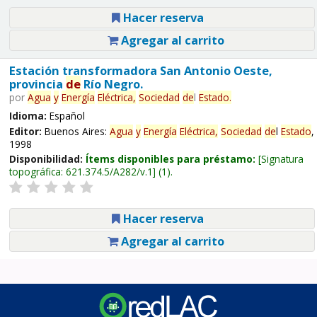
Hacer reserva
Agregar al carrito
Estación transformadora San Antonio Oeste,
provincia
de
Río Negro.
por
Agua
y
Energía
Eléctrica,
Sociedad
de
l
Estado
.
Idioma:
Español
Editor:
Buenos Aires:
Agua
y
Energía
Eléctrica,
Sociedad
de
l
Estado
,
1998
Disponibilidad:
Ítems disponibles para préstamo:
Signatura
topográfica:
621.374.5/A282/v.1
(1).
Hacer reserva
Agregar al carrito