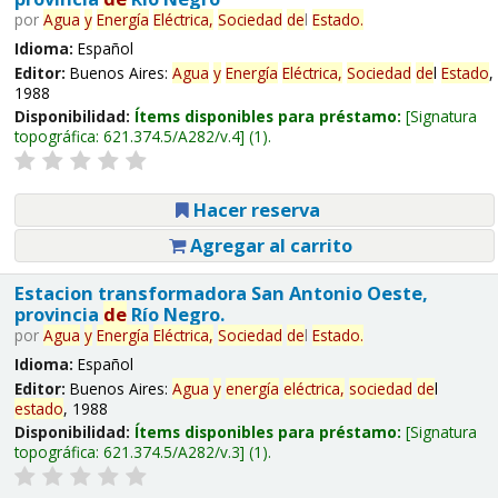
por
Agua
y
Energía
Eléctrica,
Sociedad
de
l
Estado
.
Idioma:
Español
Editor:
Buenos Aires:
Agua
y
Energía
Eléctrica,
Sociedad
de
l
Estado
,
1988
Disponibilidad:
Ítems disponibles para préstamo:
Signatura
topográfica:
621.374.5/A282/v.4
(1).
Hacer reserva
Agregar al carrito
Estacion transformadora San Antonio Oeste,
provincia
de
Río Negro.
por
Agua
y
Energía
Eléctrica,
Sociedad
de
l
Estado
.
Idioma:
Español
Editor:
Buenos Aires:
Agua
y
energía
eléctrica,
sociedad
de
l
estado
, 1988
Disponibilidad:
Ítems disponibles para préstamo:
Signatura
topográfica:
621.374.5/A282/v.3
(1).