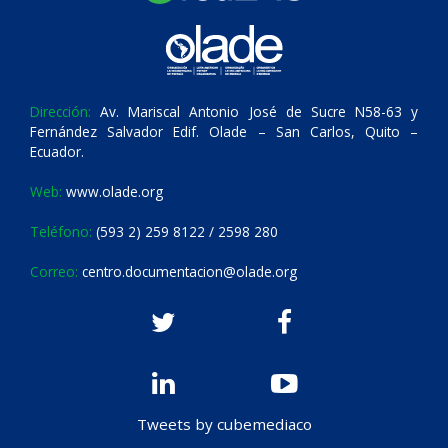
Dirección:
Av. Mariscal Antonio José de Sucre N58-63 y
Fernández Salvador Edif. Olade – San Carlos, Quito –
Ecuador.
Web:
www.olade.org
Teléfono:
(593 2) 259 8122 / 2598 280
Correo:
centro.documentacion@olade.org
Tweets by cubemediaco