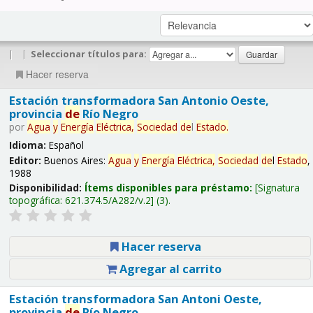
|
|
Seleccionar títulos para:
Hacer reserva
Estación transformadora San Antonio Oeste,
provincia
de
Río Negro
por
Agua
y
Energía
Eléctrica,
Sociedad
de
l
Estado
.
Idioma:
Español
Editor:
Buenos Aires:
Agua
y
Energía
Eléctrica,
Sociedad
de
l
Estado
,
1988
Disponibilidad:
Ítems disponibles para préstamo:
Signatura
topográfica:
621.374.5/A282/v.2
(3).
Hacer reserva
Agregar al carrito
Estación transformadora San Antoni Oeste,
provincia
de
Río Negro