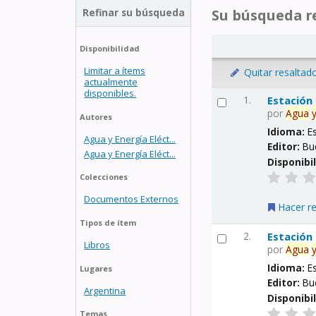
Refinar su búsqueda
Su búsqueda re
Disponibilidad
Limitar a ítems
Quitar resaltad
actualmente
disponibles.
1.
Estación
por
Agua
Autores
Idioma:
E
Agua y Energía Eléct...
Editor:
Bu
Agua y Energía Eléct...
Disponibi
Colecciones
Documentos Externos
Hacer r
Tipos de ítem
2.
Estación
Libros
por
Agua
Idioma:
E
Lugares
Editor:
Bu
Argentina
Disponibi
Temas