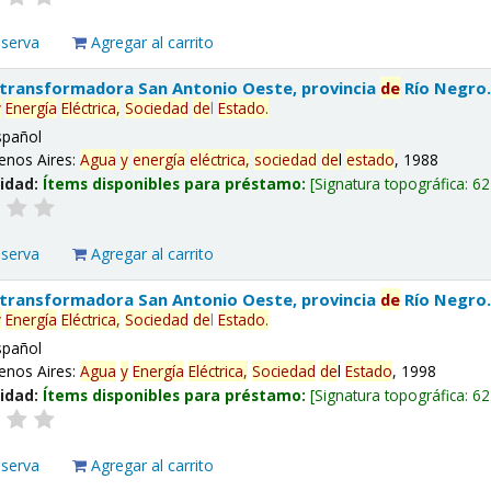
eserva
Agregar al carrito
 transformadora San Antonio Oeste, provincia
de
Río Negro
y
Energía
Eléctrica,
Sociedad
de
l
Estado
.
spañol
enos Aires:
Agua
y
energía
eléctrica,
sociedad
de
l
estado
, 1988
lidad:
Ítems disponibles para préstamo:
Signatura topográfica:
62
eserva
Agregar al carrito
 transformadora San Antonio Oeste, provincia
de
Río Negro
y
Energía
Eléctrica,
Sociedad
de
l
Estado
.
spañol
enos Aires:
Agua
y
Energía
Eléctrica,
Sociedad
de
l
Estado
, 1998
lidad:
Ítems disponibles para préstamo:
Signatura topográfica:
62
eserva
Agregar al carrito