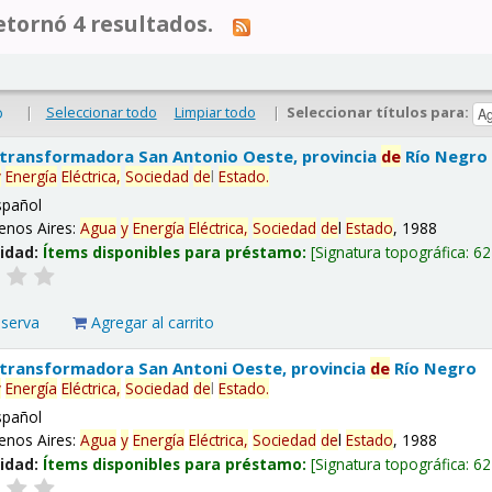
tornó 4 resultados.
|
Seleccionar todo
Limpiar todo
|
Seleccionar títulos para:
o
 transformadora San Antonio Oeste, provincia
de
Río Negro
y
Energía
Eléctrica,
Sociedad
de
l
Estado
.
spañol
enos Aires:
Agua
y
Energía
Eléctrica,
Sociedad
de
l
Estado
, 1988
lidad:
Ítems disponibles para préstamo:
Signatura topográfica:
62
eserva
Agregar al carrito
 transformadora San Antoni Oeste, provincia
de
Río Negro
y
Energía
Eléctrica,
Sociedad
de
l
Estado
.
spañol
enos Aires:
Agua
y
Energía
Eléctrica,
Sociedad
de
l
Estado
, 1988
lidad:
Ítems disponibles para préstamo:
Signatura topográfica:
62