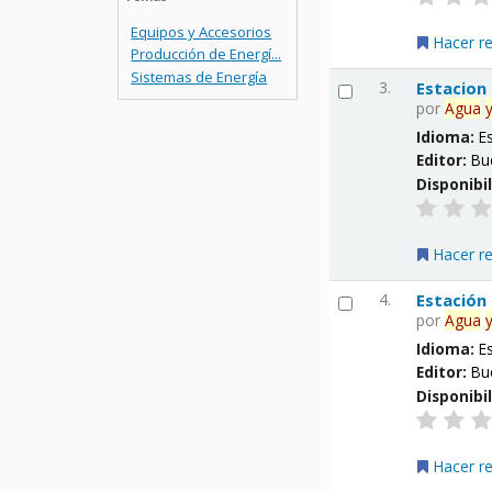
Equipos y Accesorios
Hacer r
Producción de Energí...
Sistemas de Energía
3.
Estacion
por
Agua
Idioma:
E
Editor:
Bu
Disponibi
Hacer r
4.
Estación
por
Agua
Idioma:
E
Editor:
Bu
Disponibi
Hacer r