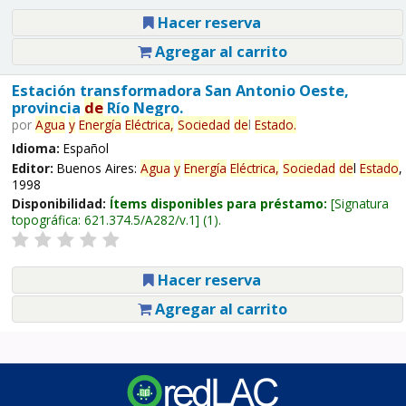
Hacer reserva
Agregar al carrito
Estación transformadora San Antonio Oeste,
provincia
de
Río Negro.
por
Agua
y
Energía
Eléctrica,
Sociedad
de
l
Estado
.
Idioma:
Español
Editor:
Buenos Aires:
Agua
y
Energía
Eléctrica,
Sociedad
de
l
Estado
,
1998
Disponibilidad:
Ítems disponibles para préstamo:
Signatura
topográfica:
621.374.5/A282/v.1
(1).
Hacer reserva
Agregar al carrito