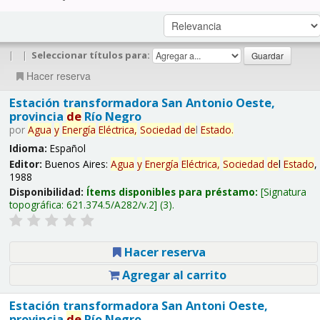
|
|
Seleccionar títulos para:
Hacer reserva
Estación transformadora San Antonio Oeste,
provincia
de
Río Negro
por
Agua
y
Energía
Eléctrica,
Sociedad
de
l
Estado
.
Idioma:
Español
Editor:
Buenos Aires:
Agua
y
Energía
Eléctrica,
Sociedad
de
l
Estado
,
1988
Disponibilidad:
Ítems disponibles para préstamo:
Signatura
topográfica:
621.374.5/A282/v.2
(3).
Hacer reserva
Agregar al carrito
Estación transformadora San Antoni Oeste,
provincia
de
Río Negro