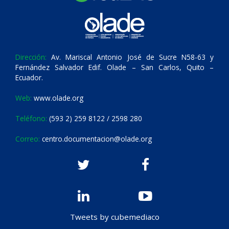
Dirección:
Av. Mariscal Antonio José de Sucre N58-63 y
Fernández Salvador Edif. Olade – San Carlos, Quito –
Ecuador.
Web:
www.olade.org
Teléfono:
(593 2) 259 8122 / 2598 280
Correo:
centro.documentacion@olade.org
Tweets by cubemediaco