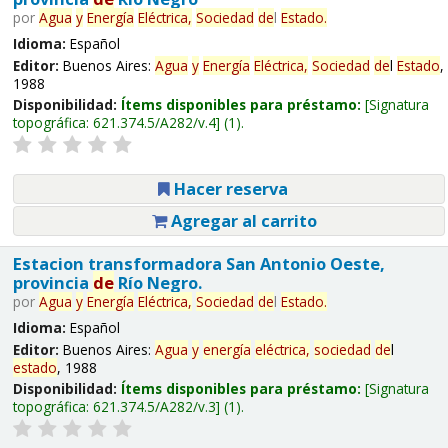
por
Agua
y
Energía
Eléctrica,
Sociedad
de
l
Estado
.
Idioma:
Español
Editor:
Buenos Aires:
Agua
y
Energía
Eléctrica,
Sociedad
de
l
Estado
,
1988
Disponibilidad:
Ítems disponibles para préstamo:
Signatura
topográfica:
621.374.5/A282/v.4
(1).
Hacer reserva
Agregar al carrito
Estacion transformadora San Antonio Oeste,
provincia
de
Río Negro.
por
Agua
y
Energía
Eléctrica,
Sociedad
de
l
Estado
.
Idioma:
Español
Editor:
Buenos Aires:
Agua
y
energía
eléctrica,
sociedad
de
l
estado
, 1988
Disponibilidad:
Ítems disponibles para préstamo:
Signatura
topográfica:
621.374.5/A282/v.3
(1).