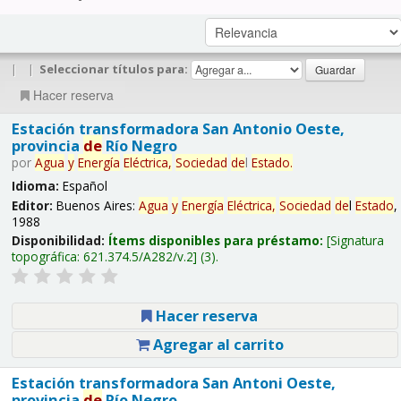
|
|
Seleccionar títulos para:
Hacer reserva
Estación transformadora San Antonio Oeste,
provincia
de
Río Negro
por
Agua
y
Energía
Eléctrica,
Sociedad
de
l
Estado
.
Idioma:
Español
Editor:
Buenos Aires:
Agua
y
Energía
Eléctrica,
Sociedad
de
l
Estado
,
1988
Disponibilidad:
Ítems disponibles para préstamo:
Signatura
topográfica:
621.374.5/A282/v.2
(3).
Hacer reserva
Agregar al carrito
Estación transformadora San Antoni Oeste,
provincia
de
Río Negro