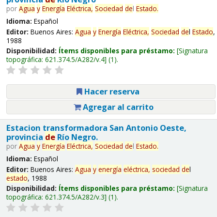
por
Agua
y
Energía
Eléctrica,
Sociedad
de
l
Estado
.
Idioma:
Español
Editor:
Buenos Aires:
Agua
y
Energía
Eléctrica,
Sociedad
de
l
Estado
,
1988
Disponibilidad:
Ítems disponibles para préstamo:
Signatura
topográfica:
621.374.5/A282/v.4
(1).
Hacer reserva
Agregar al carrito
Estacion transformadora San Antonio Oeste,
provincia
de
Río Negro.
por
Agua
y
Energía
Eléctrica,
Sociedad
de
l
Estado
.
Idioma:
Español
Editor:
Buenos Aires:
Agua
y
energía
eléctrica,
sociedad
de
l
estado
, 1988
Disponibilidad:
Ítems disponibles para préstamo:
Signatura
topográfica:
621.374.5/A282/v.3
(1).