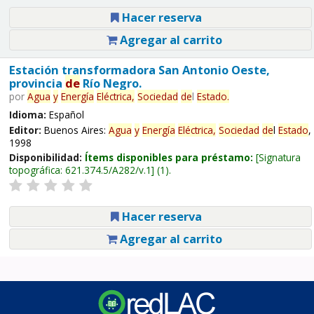
Hacer reserva
Agregar al carrito
Estación transformadora San Antonio Oeste,
provincia
de
Río Negro.
por
Agua
y
Energía
Eléctrica,
Sociedad
de
l
Estado
.
Idioma:
Español
Editor:
Buenos Aires:
Agua
y
Energía
Eléctrica,
Sociedad
de
l
Estado
,
1998
Disponibilidad:
Ítems disponibles para préstamo:
Signatura
topográfica:
621.374.5/A282/v.1
(1).
Hacer reserva
Agregar al carrito