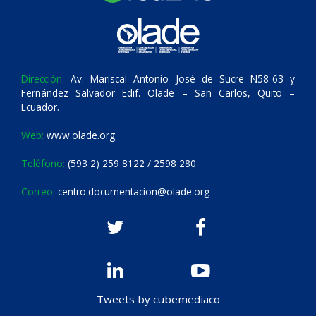
Dirección:
Av. Mariscal Antonio José de Sucre N58-63 y
Fernández Salvador Edif. Olade – San Carlos, Quito –
Ecuador.
Web:
www.olade.org
Teléfono:
(593 2) 259 8122 / 2598 280
Correo:
centro.documentacion@olade.org
Tweets by cubemediaco