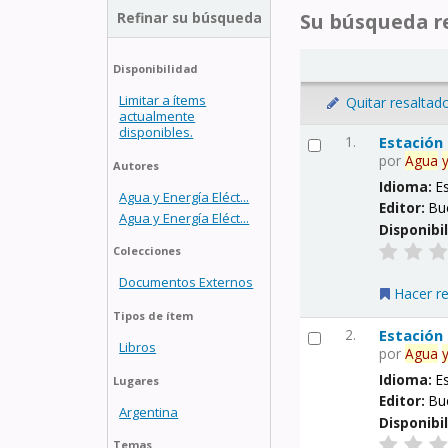
Refinar su búsqueda
Su búsqueda re
Disponibilidad
Limitar a ítems
Quitar resaltad
actualmente
disponibles.
1.
Estación
por
Agua
Autores
Idioma:
E
Agua y Energía Eléct...
Editor:
Bu
Agua y Energía Eléct...
Disponibi
Colecciones
Documentos Externos
Hacer r
Tipos de ítem
2.
Estación
Libros
por
Agua
Idioma:
E
Lugares
Editor:
Bu
Argentina
Disponibi
Temas