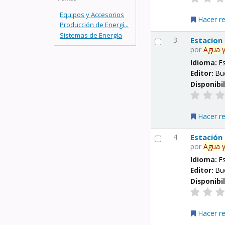
Equipos y Accesorios
Hacer r
Producción de Energí...
Sistemas de Energía
3.
Estacion
por
Agua
Idioma:
E
Editor:
Bu
Disponibi
Hacer r
4.
Estación
por
Agua
Idioma:
E
Editor:
Bu
Disponibi
Hacer r