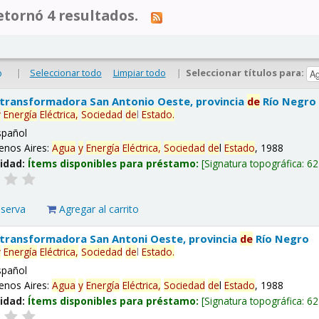
tornó 4 resultados.
|
Seleccionar todo
Limpiar todo
|
Seleccionar títulos para:
o
 transformadora San Antonio Oeste, provincia
de
Río Negro
y
Energía
Eléctrica,
Sociedad
de
l
Estado
.
spañol
enos Aires:
Agua
y
Energía
Eléctrica,
Sociedad
de
l
Estado
, 1988
lidad:
Ítems disponibles para préstamo:
Signatura topográfica:
62
eserva
Agregar al carrito
 transformadora San Antoni Oeste, provincia
de
Río Negro
y
Energía
Eléctrica,
Sociedad
de
l
Estado
.
spañol
enos Aires:
Agua
y
Energía
Eléctrica,
Sociedad
de
l
Estado
, 1988
lidad:
Ítems disponibles para préstamo:
Signatura topográfica:
62