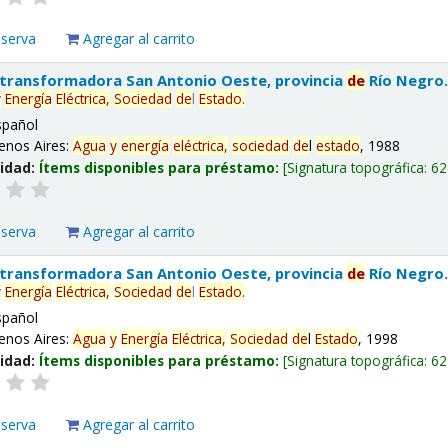
eserva
Agregar al carrito
 transformadora San Antonio Oeste, provincia
de
Río Negro
y
Energía
Eléctrica,
Sociedad
de
l
Estado
.
spañol
enos Aires:
Agua
y
energía
eléctrica,
sociedad
de
l
estado
, 1988
lidad:
Ítems disponibles para préstamo:
Signatura topográfica:
62
eserva
Agregar al carrito
 transformadora San Antonio Oeste, provincia
de
Río Negro
y
Energía
Eléctrica,
Sociedad
de
l
Estado
.
spañol
enos Aires:
Agua
y
Energía
Eléctrica,
Sociedad
de
l
Estado
, 1998
lidad:
Ítems disponibles para préstamo:
Signatura topográfica:
62
eserva
Agregar al carrito