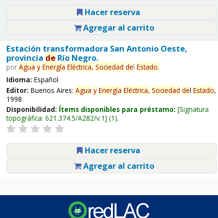
Hacer reserva
Agregar al carrito
Estación transformadora San Antonio Oeste,
provincia
de
Río Negro.
por
Agua
y
Energía
Eléctrica,
Sociedad
de
l
Estado
.
Idioma:
Español
Editor:
Buenos Aires:
Agua
y
Energía
Eléctrica,
Sociedad
de
l
Estado
,
1998
Disponibilidad:
Ítems disponibles para préstamo:
Signatura
topográfica:
621.374.5/A282/v.1
(1).
Hacer reserva
Agregar al carrito