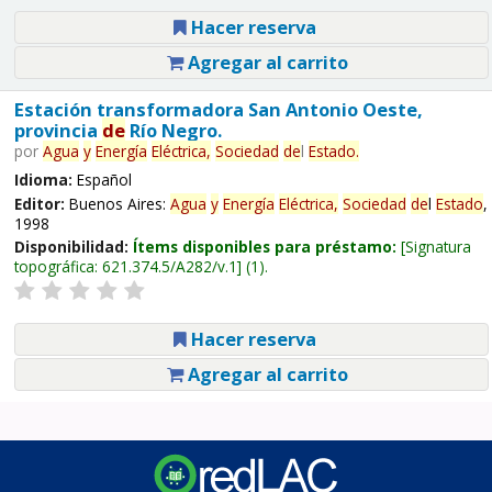
Hacer reserva
Agregar al carrito
Estación transformadora San Antonio Oeste,
provincia
de
Río Negro.
por
Agua
y
Energía
Eléctrica,
Sociedad
de
l
Estado
.
Idioma:
Español
Editor:
Buenos Aires:
Agua
y
Energía
Eléctrica,
Sociedad
de
l
Estado
,
1998
Disponibilidad:
Ítems disponibles para préstamo:
Signatura
topográfica:
621.374.5/A282/v.1
(1).
Hacer reserva
Agregar al carrito