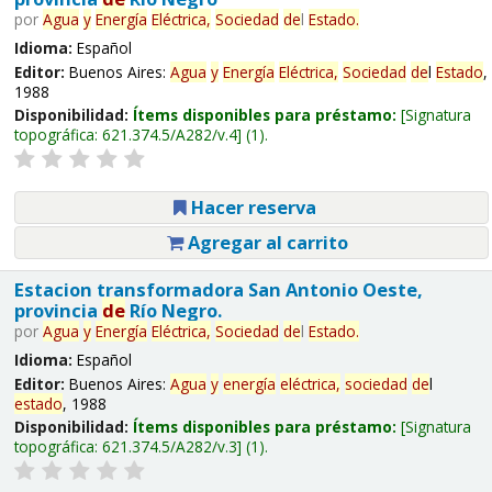
por
Agua
y
Energía
Eléctrica,
Sociedad
de
l
Estado
.
Idioma:
Español
Editor:
Buenos Aires:
Agua
y
Energía
Eléctrica,
Sociedad
de
l
Estado
,
1988
Disponibilidad:
Ítems disponibles para préstamo:
Signatura
topográfica:
621.374.5/A282/v.4
(1).
Hacer reserva
Agregar al carrito
Estacion transformadora San Antonio Oeste,
provincia
de
Río Negro.
por
Agua
y
Energía
Eléctrica,
Sociedad
de
l
Estado
.
Idioma:
Español
Editor:
Buenos Aires:
Agua
y
energía
eléctrica,
sociedad
de
l
estado
, 1988
Disponibilidad:
Ítems disponibles para préstamo:
Signatura
topográfica:
621.374.5/A282/v.3
(1).