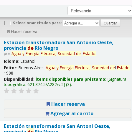
|
|
Seleccionar títulos para:
Hacer reserva
Estación transformadora San Antonio Oeste,
provincia
de
Río Negro
por
Agua
y
Energía
Eléctrica,
Sociedad
de
l
Estado
.
Idioma:
Español
Editor:
Buenos Aires:
Agua
y
Energía
Eléctrica,
Sociedad
de
l
Estado
,
1988
Disponibilidad:
Ítems disponibles para préstamo:
Signatura
topográfica:
621.374.5/A282/v.2
(3).
Hacer reserva
Agregar al carrito
Estación transformadora San Antoni Oeste,
provincia
de
Río Negro