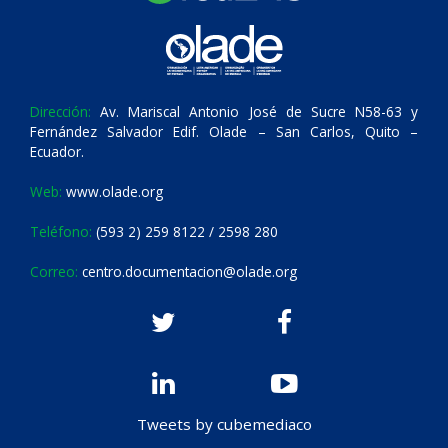
Dirección:
Av. Mariscal Antonio José de Sucre N58-63 y
Fernández Salvador Edif. Olade – San Carlos, Quito –
Ecuador.
Web:
www.olade.org
Teléfono:
(593 2) 259 8122 / 2598 280
Correo:
centro.documentacion@olade.org
Tweets by cubemediaco