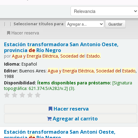
|
|
Seleccionar títulos para:
Hacer reserva
Estación transformadora San Antonio Oeste,
provincia
de
Río Negro
por
Agua
y
Energía
Eléctrica,
Sociedad
de
l
Estado
.
Idioma:
Español
Editor:
Buenos Aires:
Agua
y
Energía
Eléctrica,
Sociedad
de
l
Estado
,
1988
Disponibilidad:
Ítems disponibles para préstamo:
Signatura
topográfica:
621.374.5/A282/v.2
(3).
Hacer reserva
Agregar al carrito
Estación transformadora San Antoni Oeste,
provincia
de
Río Negro