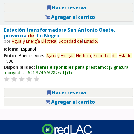
Hacer reserva
Agregar al carrito
Estación transformadora San Antonio Oeste,
provincia
de
Río Negro.
por
Agua
y
Energía
Eléctrica,
Sociedad
de
l
Estado
.
Idioma:
Español
Editor:
Buenos Aires:
Agua
y
Energía
Eléctrica,
Sociedad
de
l
Estado
,
1998
Disponibilidad:
Ítems disponibles para préstamo:
Signatura
topográfica:
621.374.5/A282/v.1
(1).
Hacer reserva
Agregar al carrito