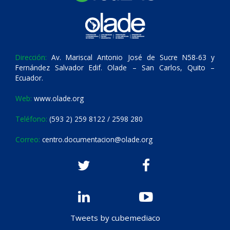
Dirección:
Av. Mariscal Antonio José de Sucre N58-63 y
Fernández Salvador Edif. Olade – San Carlos, Quito –
Ecuador.
Web:
www.olade.org
Teléfono:
(593 2) 259 8122 / 2598 280
Correo:
centro.documentacion@olade.org
Tweets by cubemediaco