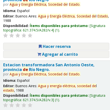
por
Agua
y
Energía
Eléctrica,
Sociedad
de
l
Estado
.
Idioma:
Español
Editor:
Buenos Aires:
Agua
y
Energía
Eléctrica,
Sociedad
de
l
Estado
,
1988
Disponibilidad:
Ítems disponibles para préstamo:
Signatura
topográfica:
621.374.5/A282/v.4
(1).
Hacer reserva
Agregar al carrito
Estacion transformadora San Antonio Oeste,
provincia
de
Río Negro.
por
Agua
y
Energía
Eléctrica,
Sociedad
de
l
Estado
.
Idioma:
Español
Editor:
Buenos Aires:
Agua
y
energía
eléctrica,
sociedad
de
l
estado
, 1988
Disponibilidad:
Ítems disponibles para préstamo:
Signatura
topográfica:
621.374.5/A282/v.3
(1).