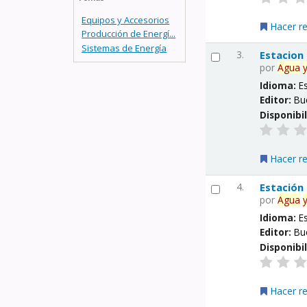
Equipos y Accesorios
Hacer r
Producción de Energí...
Sistemas de Energía
3.
Estacion
por
Agua
Idioma:
E
Editor:
Bu
Disponibi
Hacer r
4.
Estación
por
Agua
Idioma:
E
Editor:
Bu
Disponibi
Hacer r