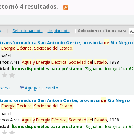
tornó 4 resultados.
|
Seleccionar todo
Limpiar todo
|
Seleccionar títulos para:
o
 transformadora San Antonio Oeste, provincia
de
Río Negro
y
Energía
Eléctrica,
Sociedad
de
l
Estado
.
spañol
enos Aires:
Agua
y
Energía
Eléctrica,
Sociedad
de
l
Estado
, 1988
lidad:
Ítems disponibles para préstamo:
Signatura topográfica:
62
eserva
Agregar al carrito
 transformadora San Antoni Oeste, provincia
de
Río Negro
y
Energía
Eléctrica,
Sociedad
de
l
Estado
.
spañol
enos Aires:
Agua
y
Energía
Eléctrica,
Sociedad
de
l
Estado
, 1988
lidad:
Ítems disponibles para préstamo:
Signatura topográfica:
62