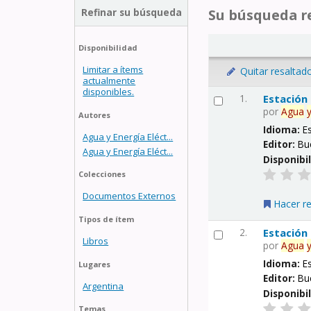
Refinar su búsqueda
Su búsqueda re
Disponibilidad
Limitar a ítems
Quitar resaltad
actualmente
disponibles.
1.
Estación
por
Agua
Autores
Idioma:
E
Agua y Energía Eléct...
Editor:
Bu
Agua y Energía Eléct...
Disponibi
Colecciones
Documentos Externos
Hacer r
Tipos de ítem
2.
Estación
Libros
por
Agua
Idioma:
E
Lugares
Editor:
Bu
Argentina
Disponibi
Temas