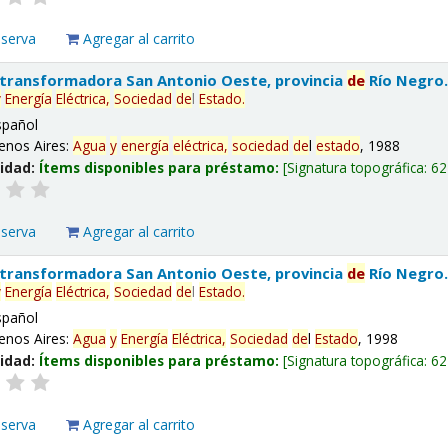
eserva
Agregar al carrito
 transformadora San Antonio Oeste, provincia
de
Río Negro
y
Energía
Eléctrica,
Sociedad
de
l
Estado
.
spañol
enos Aires:
Agua
y
energía
eléctrica,
sociedad
de
l
estado
, 1988
lidad:
Ítems disponibles para préstamo:
Signatura topográfica:
62
eserva
Agregar al carrito
 transformadora San Antonio Oeste, provincia
de
Río Negro
y
Energía
Eléctrica,
Sociedad
de
l
Estado
.
spañol
enos Aires:
Agua
y
Energía
Eléctrica,
Sociedad
de
l
Estado
, 1998
lidad:
Ítems disponibles para préstamo:
Signatura topográfica:
62
eserva
Agregar al carrito